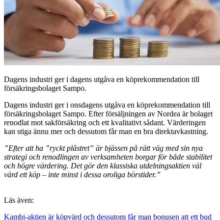
Dagens industri ger i dagens utgåva en köprekommendation till
försäkringsbolaget Sampo.
Dagens industri ger i onsdagens utgåva en köprekommendation till
försäkringsbolaget Sampo. Efter försäljningen av Nordea är bolaget
renodlat mot sakförsäkring och ett kvalitativt sådant. Värderingen
kan stiga ännu mer och dessutom får man en bra direktavkastning.
”Efter att ha ”ryckt plåstret” är bjässen på rätt väg med sin nya
strategi och renodlingen av verksamheten borgar för både stabilitet
och högre värdering. Det gör den klassiska utdelningsaktien väl
värd ett köp – inte minst i dessa oroliga börstider.”
Läs även:
Kambi-aktien är köpvärd och dessutom får man bonusen att ett bud