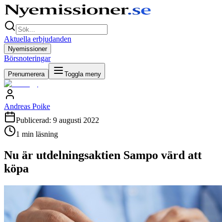
Aktuella erbjudanden
Nyemissioner
Börsnoteringar
Prenumerera
Toggla meny
Andreas Poike
Publicerad:
9 augusti 2022
1
min läsning
Nu är utdelningsaktien Sampo värd att
köpa