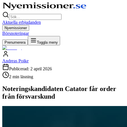
Aktuella erbjudanden
Nyemissioner
Börsnoteringar
Prenumerera
Toggla meny
Andreas Poike
Publicerad:
2 april 2026
2
min läsning
Noteringskandidaten Catator får order
från försvarskund