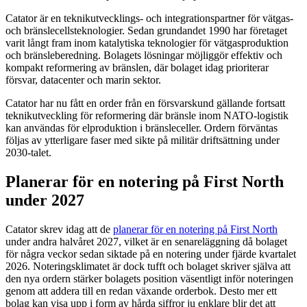
Catator är en teknikutvecklings- och integrationspartner för vätgas-
och bränslecellsteknologier. Sedan grundandet 1990 har företaget
varit långt fram inom katalytiska teknologier för vätgasproduktion
och bränsleberedning. Bolagets lösningar möjliggör effektiv och
kompakt reformering av bränslen, där bolaget idag prioriterar
försvar, datacenter och marin sektor.
Catator har nu fått en order från en försvarskund gällande fortsatt
teknikutveckling för reformering där bränsle inom NATO-logistik
kan användas för elproduktion i bränsleceller. Ordern förväntas
följas av ytterligare faser med sikte på militär driftsättning under
2030-talet.
Planerar för en notering på First North
under 2027
Catator skrev idag att de
planerar för en notering på First North
under andra halvåret 2027, vilket är en senareläggning då bolaget
för några veckor sedan siktade på en notering under fjärde kvartalet
2026. Noteringsklimatet är dock tufft och bolaget skriver själva att
den nya ordern stärker bolagets position väsentligt inför noteringen
genom att addera till en redan växande orderbok. Desto mer ett
bolag kan visa upp i form av hårda siffror ju enklare blir det att