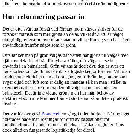
tilltala en aktiemarknad som fokuserar mer på risker än möjligheter.
Hur reformering passar in
Det är ofta svårt att förstå vad företag inom vätgas skriver för de
försöker framstå som mer gröna än de är, vilket år 2026 är något
obegripligt eftersom investerare snarare vill se företag som har något
användbart framför något som är grönt.
Ofta tänker man på grön vätgas där vatten har gjorts till vätgas med
hjälp av elektricitet från förnybara källor, där vätgasen sedan
används i en bränslecell. Grön vätgas är dock dyr, den är svår att
transportera och det finns få robusta logistikkedjor för den. Vill man
producera elektricitet utan att dra igång en förbränningsmotor som
avger oljud och luft som är dålig att inandas så kan man i stället ta
exempelvis diesel, reformera den till vätgas som används i en
bränslecell. Det är inte vidare grönt, men har man behov av
elektricitet som inte kommer från ett stort elnät så är det en praktisk
lösning.
Det var för övrigt så
Powercell
en gång i tiden började. När bolaget
noterades hade man lösningar för drift av basstationer för
mobiltelefonnät i länder utan stabilt elnät. I sådana regioner finns
dock alltid en fungerande logistikkedja för diesel.