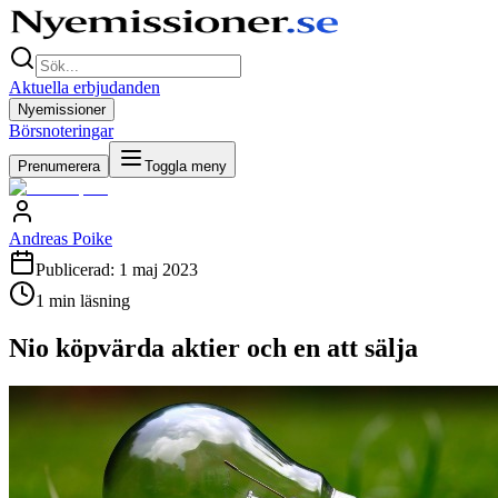
Aktuella erbjudanden
Nyemissioner
Börsnoteringar
Prenumerera
Toggla meny
Andreas Poike
Publicerad:
1 maj 2023
1
min läsning
Nio köpvärda aktier och en att sälja