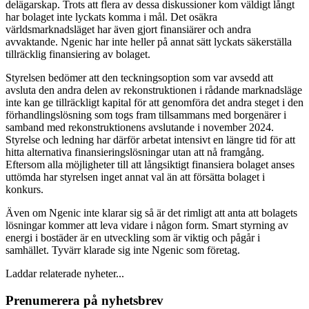
delägarskap. Trots att flera av dessa diskussioner kom väldigt långt
har bolaget inte lyckats komma i mål. Det osäkra
världsmarknadsläget har även gjort finansiärer och andra
avvaktande. Ngenic har inte heller på annat sätt lyckats säkerställa
tillräcklig finansiering av bolaget.
Styrelsen bedömer att den teckningsoption som var avsedd att
avsluta den andra delen av rekonstruktionen i rådande marknadsläge
inte kan ge tillräckligt kapital för att genomföra det andra steget i den
förhandlingslösning som togs fram tillsammans med borgenärer i
samband med rekonstruktionens avslutande i november 2024.
Styrelse och ledning har därför arbetat intensivt en längre tid för att
hitta alternativa finansieringslösningar utan att nå framgång.
Eftersom alla möjligheter till att långsiktigt finansiera bolaget anses
uttömda har styrelsen inget annat val än att försätta bolaget i
konkurs.
Även om Ngenic inte klarar sig så är det rimligt att anta att bolagets
lösningar kommer att leva vidare i någon form. Smart styrning av
energi i bostäder är en utveckling som är viktig och pågår i
samhället. Tyvärr klarade sig inte Ngenic som företag.
Laddar relaterade nyheter...
Prenumerera på nyhetsbrev