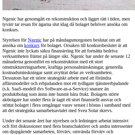
Ngenic har genomgått en rekonstruktion och ligger rätt i tiden, men
tyvärr tar resan för ägarna slut idag då bolaget behöver ansöka om
konkurs.
Styrelsen för
Ngenic
har på måndagsmorgonen beslutat om att
ansöka om
konkurs
för bolaget. Orsaken till konkursbeslutet är att
Ngenic inte lyckats säkra finansiering för att fortsätta bedriva
verksamheten främst på längre sikt. Ngenic har under de senaste 12
månaderna genomfört en rekonstruktion med ett stort
omstruktureringsarbete, kraftiga personalminskningar, generella
kostnadsminskningar samt avyttrat delar av verksamheten.
Dessutom har ett större strategiskt arbete med att förändra
affärsmodeller och erbjudanden mot ett tydligare tjänsteerbjudande
(s.k. SaaS-modell dvs Software-as-a-Service) snarare än
produktbolag som ännu inte hunnit bära frukt. Bolagets större
aktieägare har under flera år tagit ett stort finansiellt ansvar och
stöttat bolaget i flera omgångar varav senast i höstas i samband med
att det strategiska samarbetsavtalet med Svea Solar skrevs.
Under det senaste året har styrelsen och ledningen arbetat intensivt
och fört diskussioner med flera branschaktörer och andra intressenter
om djupgående samarbeten, förvärv, omvända förvärv och