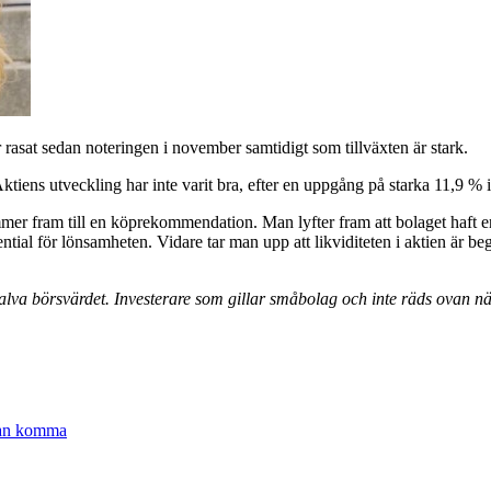
asat sedan noteringen i november samtidigt som tillväxten är stark.
 Aktiens utveckling har inte varit bra, efter en uppgång på starka 11,9 % 
er fram till en köprekommendation. Man lyfter fram att bolaget haft en 
otential för lönsamheten. Vidare tar man upp att likviditeten i aktien är 
 halva börsvärdet. Investerare som gillar småbolag och inte räds ovan
 kan komma