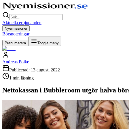
Aktuella erbjudanden
Nyemissioner
Börsnoteringar
Prenumerera
Toggla meny
Andreas Poike
Publicerad:
13 augusti 2022
1
min läsning
Nettokassan i Bubbleroom utgör halva bö