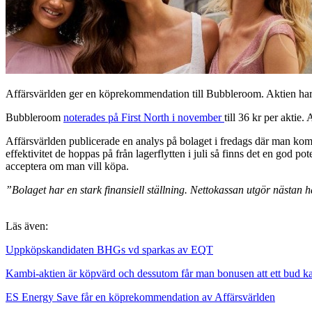
Affärsvärlden ger en köprekommendation till Bubbleroom. Aktien har r
Bubbleroom
noterades på First North i november
till 36 kr per aktie.
Affärsvärlden publicerade en analys på bolaget i fredags där man komm
effektivitet de hoppas på från lagerflytten i juli så finns det en god p
acceptera om man vill köpa.
”Bolaget har en stark finansiell ställning. Nettokassan utgör nästan
Läs även:
Uppköpskandidaten BHGs vd sparkas av EQT
Kambi-aktien är köpvärd och dessutom får man bonusen att ett bud
ES Energy Save får en köprekommendation av Affärsvärlden