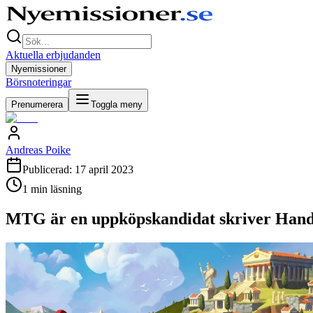
Aktuella erbjudanden
Nyemissioner
Börsnoteringar
Prenumerera
Toggla meny
Andreas Poike
Publicerad:
17 april 2023
1
min läsning
MTG är en uppköpskandidat skriver Han