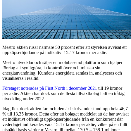
Mestro-aktien rusar närmare 50 procent efter att styrelsen avvisat ett
uppköpserbjudande på indikativt 15-17 kronor mer aktie.
Mestro utvecklar och säljer en molnbaserad plattform som hjälper
företag att synliggöra, ta kontroll över och minska sin
energianvändning. Kundens energidata samlas in, analyseras och
visualiseras i realtid.
Företaget noterades på First North i december 2021
till 19 kronor
per aktie. Aktien har dock som de flesta tillväxtbolag haft en tråkig
utveckling under 2022.
Idag fick dock aktien fart och den är i skrivande stund upp hela 46,7
% till 13,35 kronor. Detta efter att bolaget meddelat att de har avvisat
ett indikativt offentligt uppköpserbjudande från en konkurrent där
vederlaget indikerades vara 15-17 kronor per aktie, vilket på en fullt
utspädd basis värderar Mestro till mellan 139,5 – 158,1 miljoner