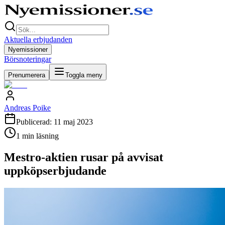
Aktuella erbjudanden
Nyemissioner
Börsnoteringar
Prenumerera
Toggla meny
Andreas Poike
Publicerad:
11 maj 2023
1
min läsning
Mestro-aktien rusar på avvisat
uppköpserbjudande