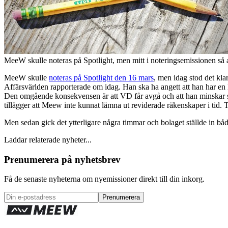
MeeW skulle noteras på Spotlight, men mitt i noteringsemissionen så av
MeeW skulle
noteras på Spotlight den 16 mars
, men idag stod det kla
Affärsvärlden rapporterade om idag. Han ska ha angett att han har en
Den omgående konsekvensen är att VD får avgå och att han minskar sitt 
tillägger att Meew inte kunnat lämna ut reviderade räkenskaper i tid.
Men sedan gick det ytterligare några timmar och bolaget ställde in bå
Laddar relaterade nyheter...
Prenumerera på nyhetsbrev
Få de senaste nyheterna om nyemissioner direkt till din inkorg.
Prenumerera