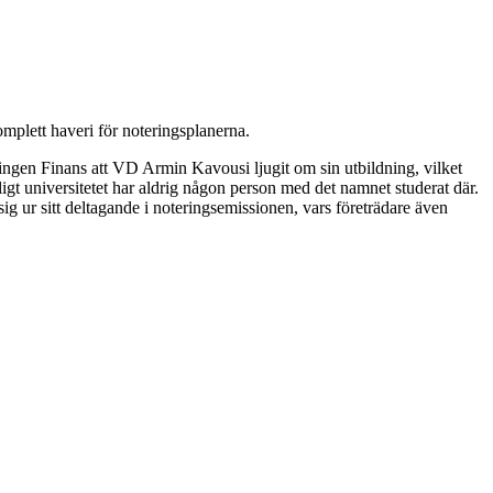
omplett haveri för noteringsplanerna.
ningen Finans att VD Armin Kavousi ljugit om sin utbildning, vilket
t universitetet har aldrig någon person med det namnet studerat där.
ig ur sitt deltagande i noteringsemissionen, vars företrädare även