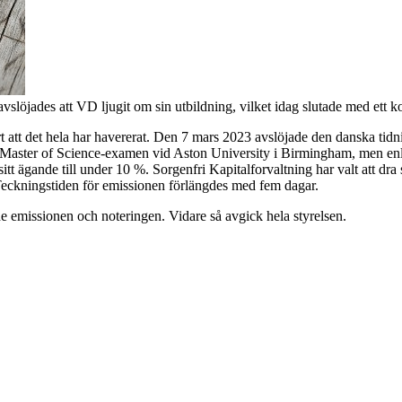
slöjades att VD ljugit om sin utbildning, vilket idag slutade med ett k
rt att det hela har havererat. Den 7 mars 2023 avslöjade den danska tid
 Master of Science-examen vid Aston University i Birmingham, men enlig
ägande till under 10 %. Sorgenfri Kapitalforvaltning har valt att dra s
 Teckningstiden för emissionen förlängdes med fem dagar.
de emissionen och noteringen. Vidare så avgick hela styrelsen.