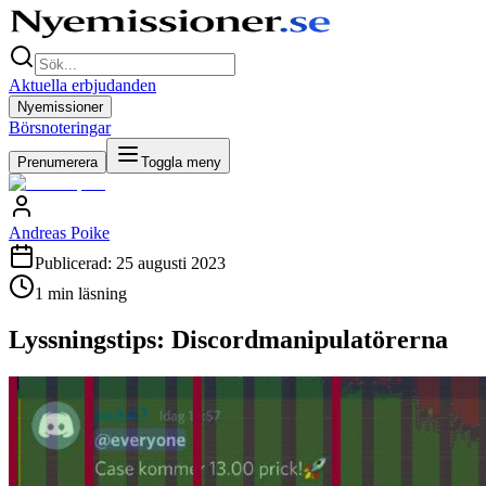
Aktuella erbjudanden
Nyemissioner
Börsnoteringar
Prenumerera
Toggla meny
Andreas Poike
Publicerad:
25 augusti 2023
1
min läsning
Lyssningstips: Discordmanipulatörerna