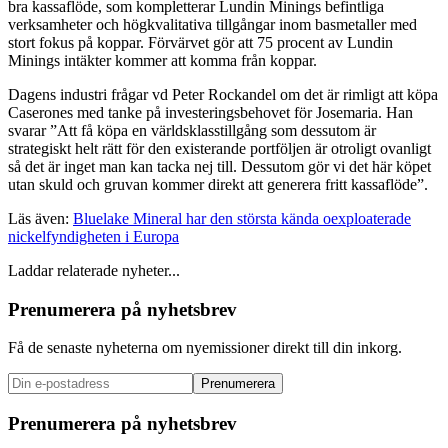
bra kassaflöde, som kompletterar Lundin Minings befintliga
verksamheter och högkvalitativa tillgångar inom basmetaller med
stort fokus på koppar. Förvärvet gör att 75 procent av Lundin
Minings intäkter kommer att komma från koppar.
Dagens industri frågar vd Peter Rockandel om det är rimligt att köpa
Caserones med tanke på investeringsbehovet för Josemaria. Han
svarar ”Att få köpa en världsklasstillgång som dessutom är
strategiskt helt rätt för den existerande portföljen är otroligt ovanligt
så det är inget man kan tacka nej till. Dessutom gör vi det här köpet
utan skuld och gruvan kommer direkt att generera fritt kassaflöde”.
Läs även:
Bluelake Mineral har den största kända oexploaterade
nickelfyndigheten i Europa
Laddar relaterade nyheter...
Prenumerera på nyhetsbrev
Få de senaste nyheterna om nyemissioner direkt till din inkorg.
Prenumerera
Prenumerera på nyhetsbrev