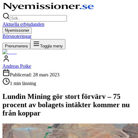
Aktuella erbjudanden
Nyemissioner
Börsnoteringar
Prenumerera
Toggla meny
Andreas Poike
Publicerad:
28 mars 2023
1
min läsning
Lundin Mining gör stort förvärv – 75
procent av bolagets intäkter kommer nu
från koppar