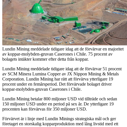
Lundin Mining meddelade tidigare idag att de förvärvar en majoritet
av koppar-molybden-gruvan Caserones i Chile. 75 procent av
bolagets intäkter kommer efter detta från koppar.
Lundin Mining meddelade tidigare idag att de förvärvar 51 procent
av SCM Minera Lumina Copper av JX Nippon Mining & Metals
Corporation. Lundin Mining har rätt att förvärva ytterligare 19
procent under en femårsperiod. Det förvärvade bolaget driver
koppar-molybden-gruvan Caserones i Chile.
Lundin Mining betalar 800 miljoner USD vid tillträde och sedan
150 miljoner USD under en period på sex år. De ytterligare 19
procenten kan förvärvas för 350 miljoner USD.
Förvärvet är i linje med Lundin Minings strategiska mål och ger
företaget en storskalig kopparproduktion med lång livstid med ett