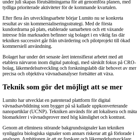
under juli skapas förutsättningarna för att genomföra planen, med
tydliga prioriterade aktiviteter för de kommande kvartalen.
Efter flera års utvecklingsarbete börjar Lumito nu se konkreta
resultat av sin kommersialiseringsstrategi. Med de första
kundordrarna på plats, etablerade samarbeten och ett växande
intresse från marknaden befinner sig bolaget i en viktig fas där
tekniken successivt går från utvärdering och pilotprojekt till ökad
kommersiell användning.
Bolaget har under det senaste året intensifierat arbetet med att
etablera närvaron inom digital patologi, med särskilt fokus på CRO-
bolag, läkemedelsutveckling och forskningslabb där behovet av mer
precisa och objektiva vävnadsanalyser fortsätter att växa.
Teknik som gör det möjligt att se mer
Lumito har utvecklat en patenterad plattform för digital
vävnadsavbildning som bygger på så kallade uppkonverterande
nanopartiklar (UCNP). Tekniken används för att lokalisera och mäta
biomarkörer i vävnadsprover med hög känslighet och kontrast.
Genom att eliminera störande bakgrundssignaler kan tekniken
synliggöra biologiska signaler som annars riskerar att gå förlorade i
analysen. Ambitionen är att ge forskare och läkemedelsutvecklare