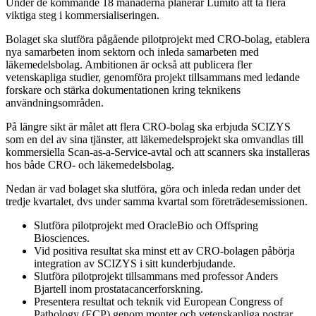
Under de kommande 18 månaderna planerar Lumito att ta flera
viktiga steg i kommersialiseringen.
Bolaget ska slutföra pågående pilotprojekt med CRO-bolag, etablera
nya samarbeten inom sektorn och inleda samarbeten med
läkemedelsbolag. Ambitionen är också att publicera fler
vetenskapliga studier, genomföra projekt tillsammans med ledande
forskare och stärka dokumentationen kring teknikens
användningsområden.
På längre sikt är målet att flera CRO-bolag ska erbjuda SCIZYS
som en del av sina tjänster, att läkemedelsprojekt ska omvandlas till
kommersiella Scan-as-a-Service-avtal och att scanners ska installeras
hos både CRO- och läkemedelsbolag.
Nedan är vad bolaget ska slutföra, göra och inleda redan under det
tredje kvartalet, dvs under samma kvartal som företrädesemissionen.
Slutföra pilotprojekt med OracleBio och Offspring
Biosciences.
Vid positiva resultat ska minst ett av CRO-bolagen påbörja
integration av SCIZYS i sitt kunderbjudande.
Slutföra pilotprojekt tillsammans med professor Anders
Bjartell inom prostatacancerforskning.
Presentera resultat och teknik vid European Congress of
Pathology (ECP) genom monter och vetenskapliga postrar.