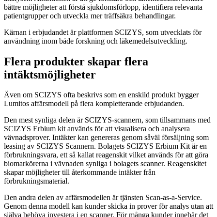
bättre möjligheter att förstå sjukdomsförlopp, identifiera relevanta
patientgrupper och utveckla mer träffsäkra behandlingar.
Kärnan i erbjudandet är plattformen SCIZYS, som utvecklats för
användning inom både forskning och läkemedelsutveckling.
Flera produkter skapar flera
intäktsmöjligheter
Även om SCIZYS ofta beskrivs som en enskild produkt bygger
Lumitos affärsmodell på flera kompletterande erbjudanden.
Den mest synliga delen är SCIZYS-scannern, som tillsammans med
SCIZYS Erbium kit används för att visualisera och analysera
vävnadsprover. Intäkter kan genereras genom såväl försäljning som
leasing av SCIZYS Scannern. Bolagets SCIZYS Erbium Kit är en
förbrukningsvara, ett så kallat reagenskit vilket används för att göra
biomarkörerna i vävnaden synliga i bolagets scanner. Reagenskitet
skapar möjligheter till återkommande intäkter från
förbrukningsmaterial.
Den andra delen av affärsmodellen är tjänsten Scan-as-a-Service.
Genom denna modell kan kunder skicka in prover för analys utan att
själva behöva investera i en scanner. För många kunder innebär det