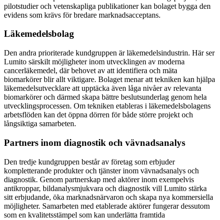
pilotstudier och vetenskapliga publikationer kan bolaget bygga den
evidens som krävs för bredare marknadsacceptans.
Läkemedelsbolag
Den andra prioriterade kundgruppen är läkemedelsindustrin. Här ser
Lumito särskilt möjligheter inom utvecklingen av moderna
cancerläkemedel, där behovet av att identifiera och mäta
biomarkörer blir allt viktigare. Bolaget menar att tekniken kan hjälpa
läkemedelsutvecklare att upptäcka även låga nivåer av relevanta
biomarkörer och därmed skapa bättre beslutsunderlag genom hela
utvecklingsprocessen. Om tekniken etableras i läkemedelsbolagens
arbetsflöden kan det öppna dörren för både större projekt och
långsiktiga samarbeten.
Partners inom diagnostik och vävnadsanalys
Den tredje kundgruppen består av företag som erbjuder
kompletterande produkter och tjänster inom vävnadsanalys och
diagnostik. Genom partnerskap med aktörer inom exempelvis
antikroppar, bildanalysmjukvara och diagnostik vill Lumito stärka
sitt erbjudande, öka marknadsnärvaron och skapa nya kommersiella
möjligheter. Samarbeten med etablerade aktörer fungerar dessutom
som en kvalitetsstämpel som kan underlätta framtida