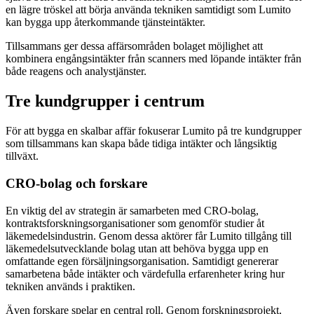
en lägre tröskel att börja använda tekniken samtidigt som Lumito
kan bygga upp återkommande tjänsteintäkter.
Tillsammans ger dessa affärsområden bolaget möjlighet att
kombinera engångsintäkter från scanners med löpande intäkter från
både reagens och analystjänster.
Tre kundgrupper i centrum
För att bygga en skalbar affär fokuserar Lumito på tre kundgrupper
som tillsammans kan skapa både tidiga intäkter och långsiktig
tillväxt.
CRO-bolag och forskare
En viktig del av strategin är samarbeten med CRO-bolag,
kontraktsforskningsorganisationer som genomför studier åt
läkemedelsindustrin. Genom dessa aktörer får Lumito tillgång till
läkemedelsutvecklande bolag utan att behöva bygga upp en
omfattande egen försäljningsorganisation. Samtidigt genererar
samarbetena både intäkter och värdefulla erfarenheter kring hur
tekniken används i praktiken.
Även forskare spelar en central roll. Genom forskningsprojekt,