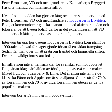
Peter Bronsman, VD och medgrundare av Kopparbergs Bryggeri.
Historia, framtid och finansiella siffror.
Kvalitétsaktiepodden har gjort en lång och intressant intervju med
Peter Bronsman, VD och medgrundare av
Kopparbergs Bryggeri
.
Bolaget kommunicerar ganska sparsmakat med aktiemarknaden och
fokuserar på att bygga bolag, därför är det extra intressant att VD
suttit ner och låtit sig intervjuas i en ordentlig intervju.
Intervjun tar upp hur dagens Kopparbergs Bryggeri kom igång på
1990-talet och vad företaget gjorde för att få en sådan framgång.
Sedan går man över till att prata om framtid och finansiella siffror.
Det är ett väldigt intressant bolag.
En siffra som inte är helt självklar för svenskar som följt bolaget
länge är att idag står hälften av försäljningen av två cidersmaker,
Mixed fruit och Strawberry & Lime. Det är alltså inte längre de
klassiska Päron och Äpple som är storsäljarna. Cider står för 70 %
av försäljningen och 70 % av ciderförsäljningen utgörs av de två
populära smakerna.
Intervjun börjar 39 minuter in i poddavsnittet.