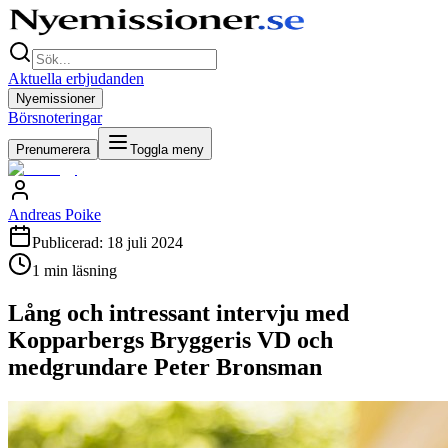
Aktuella erbjudanden
Nyemissioner
Börsnoteringar
Prenumerera
Toggla meny
Andreas Poike
Publicerad:
18 juli 2024
1
min läsning
Lång och intressant intervju med
Kopparbergs Bryggeris VD och
medgrundare Peter Bronsman