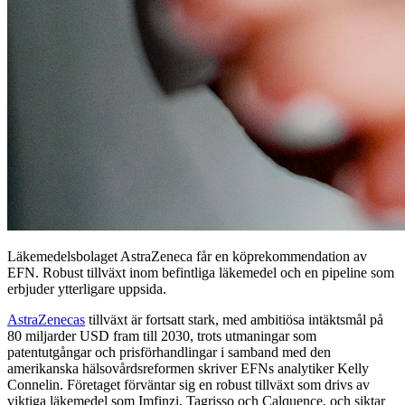
Läkemedelsbolaget AstraZeneca får en köprekommendation av
EFN. Robust tillväxt inom befintliga läkemedel och en pipeline som
erbjuder ytterligare uppsida.
AstraZenecas
tillväxt är fortsatt stark, med ambitiösa intäktsmål på
80 miljarder USD fram till 2030, trots utmaningar som
patentutgångar och prisförhandlingar i samband med den
amerikanska hälsovårdsreformen skriver EFNs analytiker Kelly
Connelin. Företaget förväntar sig en robust tillväxt som drivs av
viktiga läkemedel som Imfinzi, Tagrisso och Calquence, och siktar