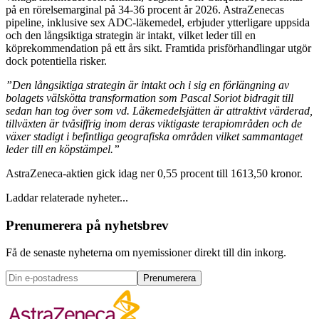
på en rörelsemarginal på 34-36 procent år 2026. AstraZenecas
pipeline, inklusive sex ADC-läkemedel, erbjuder ytterligare uppsida
och den långsiktiga strategin är intakt, vilket leder till en
köprekommendation på ett års sikt. Framtida prisförhandlingar utgör
dock potentiella risker.
”Den långsiktiga strategin är intakt och i sig en förlängning av
bolagets välskötta transformation som Pascal Soriot bidragit till
sedan han tog över som vd. Läkemedelsjätten är attraktivt värderad,
tillväxten är tvåsiffrig inom deras viktigaste terapiområden och de
växer stadigt i befintliga geografiska områden vilket sammantaget
leder till en köpstämpel.”
AstraZeneca-aktien gick idag ner 0,55 procent till 1613,50 kronor.
Laddar relaterade nyheter...
Prenumerera på nyhetsbrev
Få de senaste nyheterna om nyemissioner direkt till din inkorg.
Prenumerera