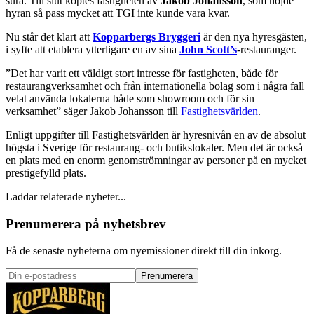
sura. Till slut köptes fastigheten av
Jakob Johansson
, som höjde
hyran så pass mycket att TGI inte kunde vara kvar.
Nu står det klart att
Kopparbergs Bryggeri
är den nya hyresgästen,
i syfte att etablera ytterligare en av sina
John Scott’s
-restauranger.
”Det har varit ett väldigt stort intresse för fastigheten, både för
restaurangverksamhet och från internationella bolag som i några fall
velat använda lokalerna både som showroom och för sin
verksamhet” säger Jakob Johansson till
Fastighetsvärlden
.
Enligt uppgifter till Fastighetsvärlden är hyresnivån en av de absolut
högsta i Sverige för restaurang- och butikslokaler. Men det är också
en plats med en enorm genomströmningar av personer på en mycket
prestigefylld plats.
Laddar relaterade nyheter...
Prenumerera på nyhetsbrev
Få de senaste nyheterna om nyemissioner direkt till din inkorg.
Prenumerera