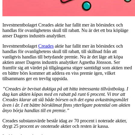
Investmentbolaget Creades aktie har fallit mer än börsindex och
handlas för ovanlighetens skull till rabatt. Nu är det ett bra köpläge
anser Dagens industris analytiker.
Investmentbolaget
Creades
aktie har fallit mer än börsindex och
handlas för ovanlighetens skull till rabatt, till skillnad från att
vanligtvis handlas till betydande premie. Nu är det läge att köpa
aktien anser Dagens industris analytiker Agnetha Jönsson. Ser
framför sig att värdet på tillgångarna stiger samtidigt som aktien med
en bättre börs kommer att addera en viss premie igen, vilket
tillsammans ger en trevlig uppsida.
”Creades är bevisat duktiga på att hitta intressanta tillväxtbolag. I
dag kan aktien köpas med en rabatt på runt 6 procent. Vi tror att
Creades klarar att slå både börsen och det egna avkastningsmålet
även i år. I ett bättre börsklimat finns ytterligare potential om aktien
ånyo börja handlas till en premie.”
Creades substansvärde består idag av 70 procent i noterade aktier,
drygt 25 procent av onoterade aktier och resten är kassa.