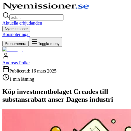
Aktuella erbjudanden
Nyemissioner
Börsnoteringar
Prenumerera
Toggla meny
Andreas Poike
Publicerad:
16 mars 2025
1
min läsning
Köp investmentbolaget Creades till
substansrabatt anser Dagens industri