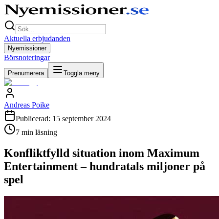
Aktuella erbjudanden
Nyemissioner
Börsnoteringar
Prenumerera
Toggla meny
Andreas Poike
Publicerad:
15 september 2024
7
min läsning
Konfliktfylld situation inom Maximum
Entertainment – hundratals miljoner på
spel