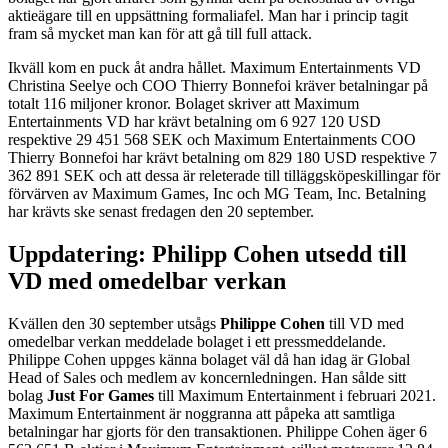
aktieägare till en uppsättning formaliafel. Man har i princip tagit
fram så mycket man kan för att gå till full attack.
Ikväll kom en puck åt andra hållet. Maximum Entertainments VD
Christina Seelye och COO Thierry Bonnefoi kräver betalningar på
totalt 116 miljoner kronor. Bolaget skriver att Maximum
Entertainments VD har krävt betalning om 6 927 120 USD
respektive 29 451 568 SEK och Maximum Entertainments COO
Thierry Bonnefoi har krävt betalning om 829 180 USD respektive 7
362 891 SEK och att dessa är releterade till tilläggsköpeskillingar för
förvärven av Maximum Games, Inc och MG Team, Inc. Betalning
har krävts ske senast fredagen den 20 september.
Uppdatering: Philipp Cohen utsedd till
VD med omedelbar verkan
Kvällen den 30 september utsågs
Philippe Cohen
till VD med
omedelbar verkan meddelade bolaget i ett pressmeddelande.
Philippe Cohen uppges känna bolaget väl då han idag är Global
Head of Sales och medlem av koncernledningen. Han sålde sitt
bolag
Just For Games
till Maximum Entertainment i februari 2021.
Maximum Entertainment är noggranna att påpeka att samtliga
betalningar har gjorts för den transaktionen. Philippe Cohen äger 6