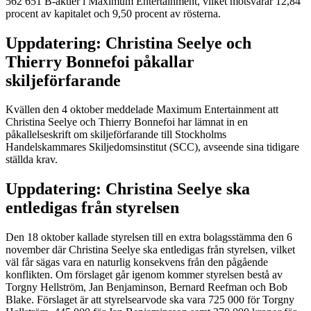
562 651 B-aktier i Maximum Entertainment, vilket motsvarar 12,84
procent av kapitalet och 9,50 procent av rösterna.
Uppdatering: Christina Seelye och
Thierry Bonnefoi påkallar
skiljeförfarande
Kvällen den 4 oktober meddelade Maximum Entertainment att
Christina Seelye och Thierry Bonnefoi har lämnat in en
påkallelseskrift om skiljeförfarande till Stockholms
Handelskammares Skiljedomsinstitut (SCC), avseende sina tidigare
ställda krav.
Uppdatering: Christina Seelye ska
entledigas från styrelsen
Den 18 oktober kallade styrelsen till en extra bolagsstämma den 6
november där Christina Seelye ska entledigas från styrelsen, vilket
väl får sägas vara en naturlig konsekvens från den pågående
konflikten. Om förslaget går igenom kommer styrelsen bestå av
Torgny Hellström, Jan Benjaminson, Bernard Reefman och Bob
Blake. Förslaget är att styrelsearvode ska vara 725 000 för Torgny