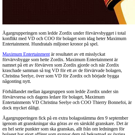
Ägargrupperingen som ledde Zordix under förvärvsbygget i total
konflikt med VD och COO för bolaget som idag heter Maximum
Entertainment. Hundratals miljoner kronor på spel.
Maximum Entertainment
är resultatet av ett misslyckat
förvärvsbygge som hette Zordix. Maximum Entertainment är
namnet på ett av förvärven som Zordix gjorde och när Zordix
kraschade samman så tog VD för ett av de förvärvade bolagen,
Christina Seelye, över som VD för Zordix och började bygga
någonting nytt.
Förhållandet mellan ägargruppen som ledde Zordix under sin
förvärvsresa och dagens ledare för bolaget, Maximum
Entertainments VD Christina Seelye och COO Thierry Bonnefoi, är
dock mycket dåligt.
Ägargrupperingen fick på en extra bolagsstämma den 9 september
igenom att granskningar ska göras av en särskild granskare. Det är
en hel serie punkter som ska granskas, allt från om ledningen för
bolaget har gjort affärer som gynnar dem på bekostnad av övriga