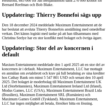
Hellström, 445 000 för Jan Benjaminsson samt 270 000 kronor för
Bernard Reefman och Bob Blake.
Uppdatering: Thierry Bonnefoi sägs upp
Den 18 december 2024 meddelade Maximum Entertainment att de
har beslutat att avsluta Thierry Bonnefois anställning med omedelbar
verkan. Det känns logiskt med tanke på att han tillsammans med
Christina Seelye har en stor konflikt med bolaget och övriga ägare.
Uppdatering: Stor del av koncernen i
default
Maxium Entertainment meddelade den 1 april 2025 att en stor del av
koncernen är i default. Maximum Entertainment, LLC har mottagit
en anmälan om avtalsbrott och krav på full betalning av sina krediter
hos Cathay Bank om minst 5 547 801 USD och senast den 10 april
2025. Det bolaget är moderbolag till Maximum Entertainment UK
Ltd (Storbritannien), Maximum Entertainment Ireland Ltd (Irland),
Modus Games, LLC (USA), Maximum Entertainment Brazil Ltda
(Brasilien), Maximum Entertainment SRL (Rumänien) och
Maximum Games GmbH (Tyskland). Maximum Entertainment,
LLC har ingen möjlighet att betala, försöker hitta en lösning.