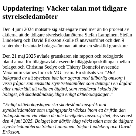
Uppdatering: Väcker talan mot tidigare
styrelseledamöter
Den 4 juni 2024 motsatte sig aktieägare med mer än tio procent av
aktierna att de tidigare styrelseledamöterna Stefan Lampinen, Stefan
Lindeberg och David Eriksson skulle få ansvarsfrihet och den 9
september beslutade bolagsstämman att utse en särskild granskare.
Den 21 maj 2025 avlade granskaren sin rapport och redogjorde
bland annat för tilläggsavtal avseende tilläggsköpeskillingar mellan
bolaget och Christina Seelye och Thierry Bonnefoi avseende
Maximum Games Inc och MG Team. En slutsats var
”Mot
bakgrund av att styrelsen inte har agerat med tillbörlig omsorg i
vissa frågor kan enskilda styrelseledamöter som deltagit i en åtgärd
eller underlåtit att vidta en åtgärd, som resulterat i skada för
bolaget, bli skadeståndsskyldiga enligt aktiebolagslagen.”
”Enligt aktiebolagslagen ska skadeståndsanspråk mot
styrelseledamöter som utgångspunkt väckas inom ett år från den
bolagsstämma vid vilken de inte beviljades ansvarsfrihet, dvs senast
den 4 juni 2025. Bolaget har därför idag väckt talan mot de tidigare
styrelseledamöterna Stefan Lampinen, Stefan Lindeberg och David
Eriksson.