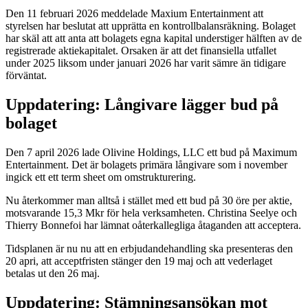
Den 11 februari 2026 meddelade Maxium Entertainment att
styrelsen har beslutat att upprätta en kontrollbalansräkning. Bolaget
har skäl att att anta att bolagets egna kapital understiger hälften av de
registrerade aktiekapitalet. Orsaken är att det finansiella utfallet
under 2025 liksom under januari 2026 har varit sämre än tidigare
förväntat.
Uppdatering: Långivare lägger bud på
bolaget
Den 7 april 2026 lade Olivine Holdings, LLC ett bud på Maximum
Entertainment. Det är bolagets primära långivare som i november
ingick ett ett term sheet om omstrukturering.
Nu återkommer man alltså i stället med ett bud på 30 öre per aktie,
motsvarande 15,3 Mkr för hela verksamheten. Christina Seelye och
Thierry Bonnefoi har lämnat oåterkallegliga åtaganden att acceptera.
Tidsplanen är nu nu att en erbjudandehandling ska presenteras den
20 apri, att acceptfristen stänger den 19 maj och att vederlaget
betalas ut den 26 maj.
Uppdatering: Stämningsansökan mot