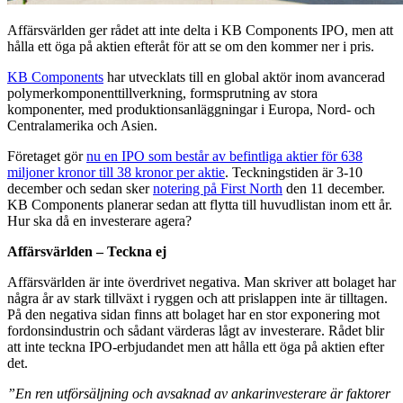
Affärsvärlden ger rådet att inte delta i KB Components IPO, men att
hålla ett öga på aktien efteråt för att se om den kommer ner i pris.
KB Components
har utvecklats till en global aktör inom avancerad
polymerkomponenttillverkning, formsprutning av stora
komponenter, med produktionsanläggningar i Europa, Nord- och
Centralamerika och Asien.
Företaget gör
nu en IPO som består av befintliga aktier för 638
miljoner kronor till 38 kronor per aktie
. Teckningstiden är 3-10
december och sedan sker
notering på First North
den 11 december.
KB Components planerar sedan att flytta till huvudlistan inom ett år.
Hur ska då en investerare agera?
Affärsvärlden – Teckna ej
Affärsvärlden är inte överdrivet negativa. Man skriver att bolaget har
några år av stark tillväxt i ryggen och att prislappen inte är tilltagen.
På den negativa sidan finns att bolaget har en stor exponering mot
fordonsindustrin och sådant värderas lågt av investerare. Rådet blir
att inte teckna IPO-erbjudandet men att hålla ett öga på aktien efter
det.
”En ren utförsäljning och avsaknad av ankarinvesterare är faktorer