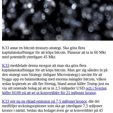
K33 antar en bitcoin treasury-strategi. Ska göra flera
kapitalanskaffningar för att köpa bitcoin. Planerar att ta in 60 Mkr
med potentiellt ytterligare 45 Mkr.
K33
meddelade denna morgon att man ska göra flera
kapitalanskaffningar för att köpa bitcoin. Man ger sig således in på
den strategi som Strategy (tidigare Microstrategy) använt för att
bygga upp en balansräkning med enorma mängder bitcoin, vilken
sedan kopierats av allt fler företag, bland annat håller Trump just nu
via sitt noterade bolag på att ta in 2,5 miljarder USD
och i Sverige
håller H100 på att ge ut konvertibler för 21 miljoner kronor
.
K33 gör nu en riktad emission på 7,5 miljoner kronor
, där det
medföljer teckningsoptioner som ska ge ytterligare 7,5 miljoner
kronor i närtid. Sedan ska bolaget även ge ut konvertibler på 45