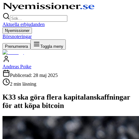
Aktuella erbjudanden
Nyemissioner
Börsnoteringar
Prenumerera
Toggla meny
Andreas Poike
Publicerad:
28 maj 2025
2
min läsning
K33 ska göra flera kapitalanskaffningar
för att köpa bitcoin