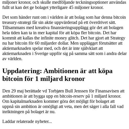
miljoner kronor, och skulle medföljande teckningsoptioner användas
fullt ut kan det ge bolaget ytterligare 45 miljoner kronor.
Det som händer runt om i världen är att bolag som har denna bitcoin
treasury-strategi får sin aktie uppvärderad på ett överdrivet sätt.
Tillsammans med kreativa finansieringsupplägg gör det att bolagen
hela tiden kan ta in mer kapital för att köpa fler bitcoin. Det har
kommit att kallas the infinite money glitch. Det har gjort att Strategy
nu har bitcoin för 60 miljarder dollar. Men upplägget förutsätter att
aktiemarknaden spelar med, och det är inte självklart att
aktiemarknaden i Sverige uppför sig på samma sätt som i andra delar
av världen.
Uppdatering: Ambitionen är att köpa
bitcoin för 1 miljard kronor
Den 29 maj berättade vd Torbjørn Bull Jenssen för Finansavisen att
ambitionen är att bygga upp en bitcoin-reserv på 1 miljard kronor.
Om kapitalmarknaden kommer göra det möjligt för bolaget att
uppnå sin ambition är omöjligt att veta, men det säger i alla fall vad
inriktningen på bolaget är nu.
Laddar relaterade nyheter...