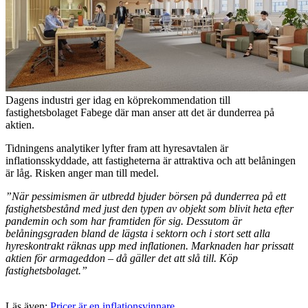
Dagens industri ger idag en köprekommendation till
fastighetsbolaget Fabege där man anser att det är dunderrea på
aktien.
Tidningens analytiker lyfter fram att hyresavtalen är
inflationsskyddade, att fastigheterna är attraktiva och att belåningen
är låg. Risken anger man till medel.
”När pessimismen är utbredd bjuder börsen på dunderrea på ett
fastighetsbestånd med just den typen av objekt som blivit heta efter
pandemin och som har framtiden för sig. Dessutom är
belåningsgraden bland de lägsta i sektorn och i stort sett alla
hyreskontrakt räknas upp med inflationen. Marknaden har prissatt
aktien för armageddon – då gäller det att slå till. Köp
fastighetsbolaget.”
Läs även:
Pricer är en inflationsvinnare