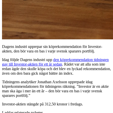
Dagens industri upprepar sin köprekommendation för Investor-
aktien, den bör vara en bas i varje svensk sparares portfölj.
Idag följde Dagens industri upp
den köprekommendation tidningen
gav till Investor-aktien för ett år sedan
. Rådet var att alla som inte
redan ägde den skulle köpa och det blev en lyckad rekommendation,
även om den bara gick något bättre än index.
Tidningens analytiker Jonathan Axelsson upprepade idag
köprekommendationen för tidningens räkning. ”Investor är en aktie
man ska äga i mer än ett år – den bör vara en bas i varje svensk
sparares portfölj.”
Investor-aktien stängde på 312,50 kronor i fredags.
Laddar relaterade nyheter...