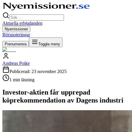
Aktuella erbjudanden
Nyemissioner
Börsnoteringar
Prenumerera
Toggla meny
Andreas Poike
Publicerad:
23 november 2025
1
min läsning
Investor-aktien får upprepad
köprekommendation av Dagens industri