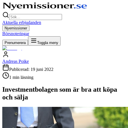
Aktuella erbjudanden
Nyemissioner
Börsnoteringar
Prenumerera
Toggla meny
Andreas Poike
Publicerad:
19 juni 2022
1
min läsning
Investmentbolagen som är bra att köpa
och sälja