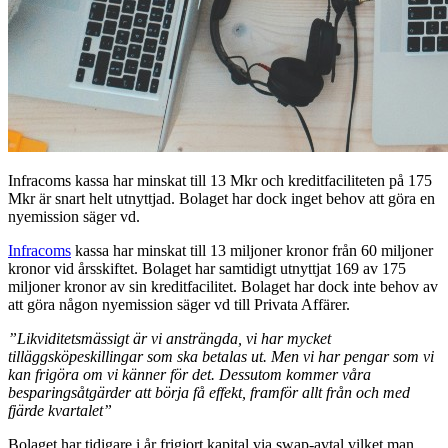
Infracoms kassa har minskat till 13 Mkr och kreditfaciliteten på 175
Mkr är snart helt utnyttjad. Bolaget har dock inget behov att göra en
nyemission säger vd.
Infracoms
kassa har minskat till 13 miljoner kronor från 60 miljoner
kronor vid årsskiftet. Bolaget har samtidigt utnyttjat 169 av 175
miljoner kronor av sin kreditfacilitet. Bolaget har dock inte behov av
att göra någon nyemission säger vd till Privata Affärer.
”Likviditetsmässigt är vi ansträngda, vi har mycket
tilläggsköpeskillingar som ska betalas ut. Men vi har pengar som vi
kan frigöra om vi känner för det. Dessutom kommer våra
besparingsåtgärder att börja få effekt, framför allt från och med
fjärde kvartalet”
Bolaget har tidigare i år frigjort kapital via swap-avtal vilket man