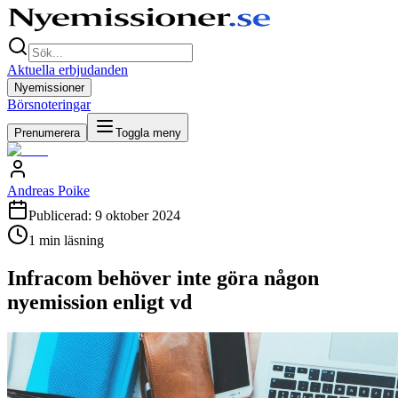
Aktuella erbjudanden
Nyemissioner
Börsnoteringar
Prenumerera
Toggla meny
Andreas Poike
Publicerad:
9 oktober 2024
1
min läsning
Infracom behöver inte göra någon
nyemission enligt vd