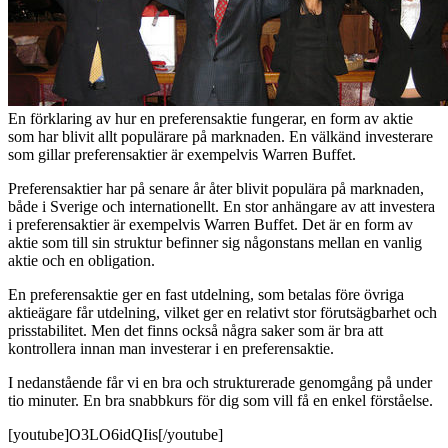
En förklaring av hur en preferensaktie fungerar, en form av aktie
som har blivit allt populärare på marknaden. En välkänd investerare
som gillar preferensaktier är exempelvis Warren Buffet.
Preferensaktier har på senare år åter blivit populära på marknaden,
både i Sverige och internationellt. En stor anhängare av att investera
i preferensaktier är exempelvis Warren Buffet. Det är en form av
aktie som till sin struktur befinner sig någonstans mellan en vanlig
aktie och en obligation.
En preferensaktie ger en fast utdelning, som betalas före övriga
aktieägare får utdelning, vilket ger en relativt stor förutsägbarhet och
prisstabilitet. Men det finns också några saker som är bra att
kontrollera innan man investerar i en preferensaktie.
I nedanstående får vi en bra och strukturerade genomgång på under
tio minuter. En bra snabbkurs för dig som vill få en enkel förståelse.
[youtube]O3LO6idQIis[/youtube]