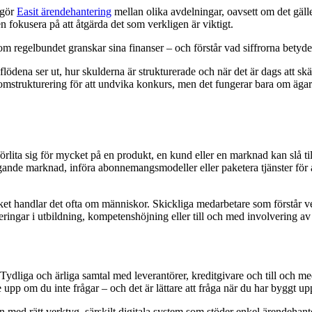
ggör
Easit ärendehantering
mellan olika avdelningar, oavsett om det gälle
fokusera på att åtgärda det som verkligen är viktigt.
om regelbundet granskar sina finanser – och förstår vad siffrorna betyder
ödena ser ut, hur skulderna är strukturerade och när det är dags att skär
mstrukturering för att undvika konkurs, men det fungerar bara om ägarn
tt förlita sig för mycket på en produkt, en kund eller en marknad kan slå 
iggande marknad, införa abonnemangsmodeller eller paketera tjänster fö
rket handlar det ofta om människor. Skickliga medarbetare som förstår ve
eringar i utbildning, kompetenshöjning eller till och med involvering av
r. Tydliga och ärliga samtal med leverantörer, kreditgivare och till och m
pp om du inte frågar – och det är lättare att fråga när du har byggt upp
Men med rätt verktyg, särskilt digitala system som stöder enkel ärendehan