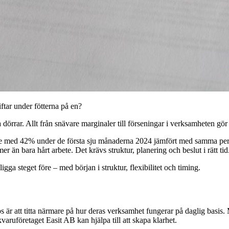
iftar under fötterna på en?
dörrar. Allt från snävare marginaler till förseningar i verksamheten gör 
ge med 42% under de första sju månaderna 2024 jämfört med samma per
er än bara hårt arbete. Det krävs struktur, planering och beslut i rätt tid
gga steget före – med början i struktur, flexibilitet och timing.
s är att titta närmare på hur deras verksamhet fungerar på daglig basis.
aruföretaget Easit AB kan hjälpa till att skapa klarhet.