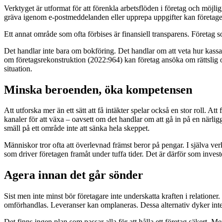
Verktyget är utformat för att förenkla arbetsflöden i företag och möjli
gräva igenom e-postmeddelanden eller upprepa uppgifter kan företagen 
Ett annat område som ofta förbises är finansiell transparens. Företag s
Det handlar inte bara om bokföring. Det handlar om att veta hur kassafl
om företagsrekonstruktion (2022:964) kan företag ansöka om rättslig o
situation.
Minska beroenden, öka kompetensen
Att utforska mer än ett sätt att få intäkter spelar också en stor roll. A
kanaler för att växa – oavsett om det handlar om att gå in på en närl
smäll på ett område inte att sänka hela skeppet.
Människor tror ofta att överlevnad främst beror på pengar. I själva ve
som driver företagen framåt under tuffa tider. Det är därför som invest
Agera innan det går sönder
Sist men inte minst bör företagare inte underskatta kraften i relatione
omförhandlas. Leveranser kan omplaneras. Dessa alternativ dyker inte u
Det finns ingen plan som passar alla för att hålla ett företag säkert. 