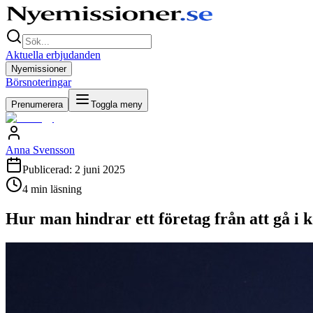
Aktuella erbjudanden
Nyemissioner
Börsnoteringar
Prenumerera
Toggla meny
Anna Svensson
Publicerad:
2 juni 2025
4
min läsning
Hur man hindrar ett företag från att gå i