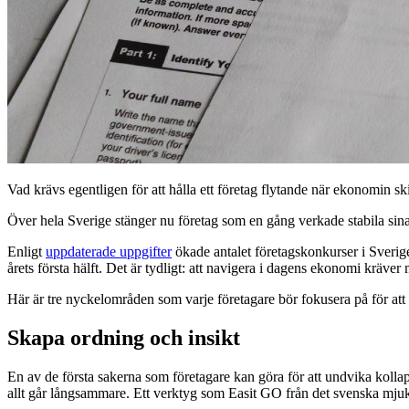
Vad krävs egentligen för att hålla ett företag flytande när ekonomin sk
Över hela Sverige stänger nu företag som en gång verkade stabila sina 
Enligt
uppdaterade uppgifter
ökade antalet företagskonkurser i Sveri
årets första hälft. Det är tydligt: att navigera i dagens ekonomi kräver m
Här är tre nyckelområden som varje företagare bör fokusera på för att li
Skapa ordning och insikt
En av de första sakerna som företagare kan göra för att undvika kollap
allt går långsammare. Ett verktyg som Easit GO från det svenska mjukv