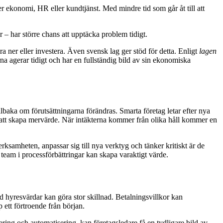
r ekonomi, HR eller kundtjänst. Med mindre tid som går åt till att
 – har större chans att upptäcka problem tidigt.
a ner eller investera. Även svensk lag ger stöd för detta. Enligt
lagen
a agerar tidigt och har en fullständig bild av sin ekonomiska
tillbaka om förutsättningarna förändras. Smarta företag letar efter nya
r att skapa mervärde. När intäkterna kommer från olika håll kommer en
rksamheten, anpassar sig till nya verktyg och tänker kritiskt är de
 team i processförbättringar kan skapa varaktigt värde.
ed hyresvärdar kan göra stor skillnad. Betalningsvillkor kan
 ett förtroende från början.
tering och automatisering, kan företagsledare få en tydligare bild av