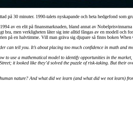
ad på 30 minuter. 1990-talets nyskapande och heta hedgefond som gru
1994 av en elit på finansmarknaden, bland annat av Nobelprisvinnarn
t bra, men verkligheten låter sig inte alltid fångas av en modell och f
rien på en halvtimme. Vill man gräva sig djupare så finns boken When 
trader can tell you. It’s about placing too much confidence in math and 
w to use a mathematical model to identify opportunities in the market, t
Street; it looked like they’d solved the puzzle of risk-taking. But their o
 human nature? And what did we learn (and what did we not learn) fr