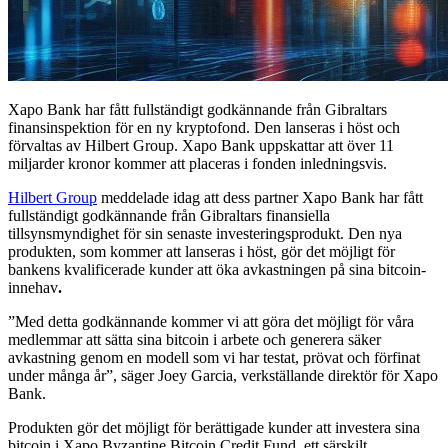
Xapo Bank har fått fullständigt godkännande från Gibraltars
finansinspektion för en ny kryptofond. Den lanseras i höst och
förvaltas av Hilbert Group. Xapo Bank uppskattar att över 11
miljarder kronor kommer att placeras i fonden inledningsvis.
Hilbert Group
meddelade idag att dess partner Xapo Bank har fått
fullständigt godkännande från Gibraltars finansiella
tillsynsmyndighet för sin senaste investeringsprodukt. Den nya
produkten, som kommer att lanseras i höst, gör det möjligt för
bankens kvalificerade kunder att öka avkastningen på sina bitcoin-
innehav
.
”Med detta godkännande kommer vi att göra det möjligt för våra
medlemmar att sätta sina bitcoin i arbete och generera säker
avkastning genom en modell som vi har testat, prövat och förfinat
under många år”, säger Joey Garcia, verkställande direktör för Xapo
Bank.
Produkten gör det möjligt för berättigade kunder att investera sina
bitcoin i Xapo Byzantine Bitcoin Credit Fund, ett särskilt