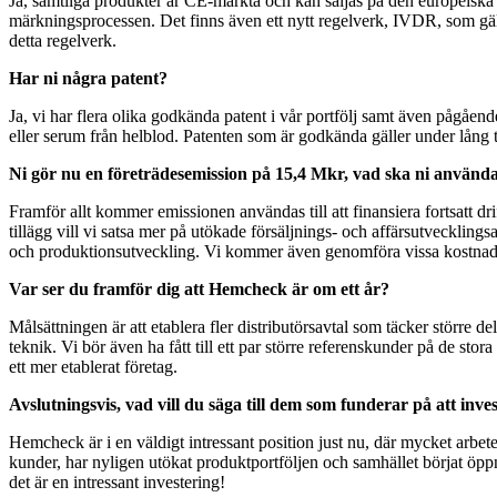
Ja, samtliga produkter är CE-märkta och kan säljas på den europeisk
märkningsprocessen. Det finns även ett nytt regelverk, IVDR, som gä
detta regelverk.
Har ni några patent?
Ja, vi har flera olika godkända patent i vår portfölj samt även pågåend
eller serum från helblod. Patenten som är godkända gäller under lång
Ni gör nu en företrädesemission på 15,4 Mkr, vad ska ni använda d
Framför allt kommer emissionen användas till att finansiera fortsatt dr
tillägg vill vi satsa mer på utökade försäljnings- och affärsutveckling
och produktionsutveckling. Vi kommer även genomföra vissa kostnadsbe
Var ser du framför dig att Hemcheck är om ett år?
Målsättningen är att etablera fler distributörsavtal som täcker större
teknik. Vi bör även ha fått till ett par större referenskunder på de st
ett mer etablerat företag.
Avslutningsvis, vad vill du säga till dem som funderar på att inv
Hemcheck är i en väldigt intressant position just nu, där mycket arbe
kunder, har nyligen utökat produktportföljen och samhället börjat öppna
det är en intressant investering!