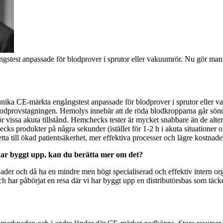
stest anpassade för blodprover i sprutor eller vakuumrör. Nu gör man e
unika CE-märkta engångstest anpassade för blodprover i sprutor eller 
odprovstagningen. Hemolys innebär att de röda blodkropparna går sönder,
 vissa akuta tillstånd. Hemchecks tester är mycket snabbare än de alte
 produkter på några sekunder (istället för 1-2 h i akuta situationer om
tta till ökad patientsäkerhet, mer effektiva processer och lägre kostnad
i har byggt upp, kan du berätta mer om det?
knader och då ha en mindre men högt specialiserad och effektiv intern org
h har påbörjat en resa där vi har byggt upp en distributörsbas som täcker 