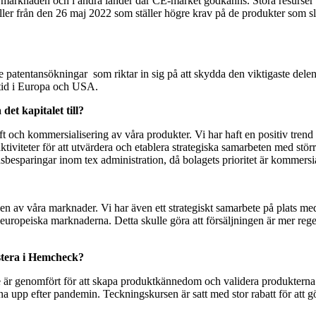
a marknaden och i andra länder där CE-märket godkänns. Stora resurser
ller från den 26 maj 2022 som ställer högre krav på de produkter som s
e patentansökningar som riktar in sig på att skydda den viktigaste delen 
 tid i Europa och USA.
et kapitalet till?
ift och kommersialisering av våra produkter. Vi har haft en positiv tren
saktiviteter för att utvärdera och etablera strategiska samarbeten med s
sparingar inom tex administration, då bolagets prioritet är kommersia
 delen av våra marknader. Vi har även ett strategiskt samarbete på plats
ora europeiska marknaderna. Detta skulle göra att försäljningen är mer re
estera i Hemcheck?
te är genomfört för att skapa produktkännedom och validera produkterna
 upp efter pandemin. Teckningskursen är satt med stor rabatt för att gör