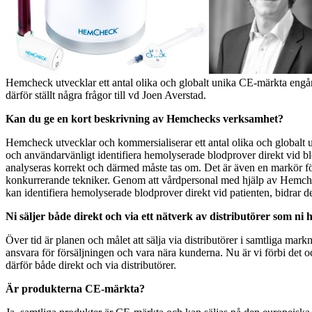
Hemcheck utvecklar ett antal olika och globalt unika CE-märkta engång
därför ställt några frågor till vd Joen Averstad.
Kan du ge en kort beskrivning av Hemchecks verksamhet?
Hemcheck utvecklar och kommersialiserar ett antal olika och globalt 
och användarvänligt identifiera hemolyserade blodprover direkt vid bl
analyseras korrekt och därmed måste tas om. Det är även en markör för
konkurrerande tekniker. Genom att vårdpersonal med hjälp av Hemchecks
kan identifiera hemolyserade blodprover direkt vid patienten, bidrar de
Ni säljer både direkt och via ett nätverk av distributörer som n
Över tid är planen och målet att sälja via distributörer i samtliga mar
ansvara för försäljningen och vara nära kunderna. Nu är vi förbi det oc
därför både direkt och via distributörer.
Är produkterna CE-märkta?