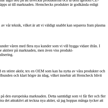
 har lagts ned på att utveckla produkterna och ta dem igenom CE-
läpps ut till marknaden. Hemchecks produkter är godkända enligt
av vår teknik, vilket är att vi väldigt snabbt kan separera fram plasma
d under våren med flera nya kunder som vi vill bygga vidare ifrån. I
törre aktörer på marknaden, men även viss produkt-
lisering.
 med en större aktör, tex en OEM som kan ha nytta av våra produkter och
gelbunden och klart högre än idag, vilket innebär att Hemcheck blivit
 på den europeiska marknaden. Detta samtidigt som vi får fler och fler
a det attraktivt att teckna nya aktier, så jag hoppas många tycker att