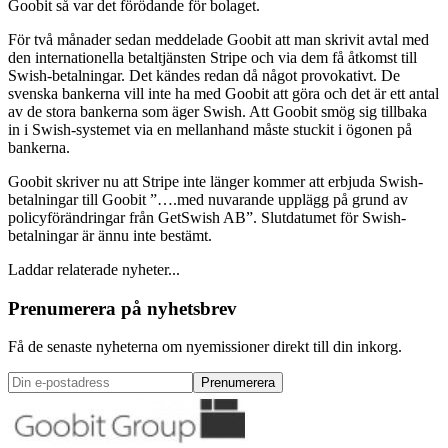
Goobit så var det förödande för bolaget.
För två månader sedan meddelade Goobit att man skrivit avtal med
den internationella betaltjänsten Stripe och via dem få åtkomst till
Swish-betalningar. Det kändes redan då något provokativt. De
svenska bankerna vill inte ha med Goobit att göra och det är ett antal
av de stora bankerna som äger Swish. Att Goobit smög sig tillbaka
in i Swish-systemet via en mellanhand måste stuckit i ögonen på
bankerna.
Goobit skriver nu att Stripe inte länger kommer att erbjuda Swish-
betalningar till Goobit ”….med nuvarande upplägg på grund av
policyförändringar från GetSwish AB”. Slutdatumet för Swish-
betalningar är ännu inte bestämt.
Laddar relaterade nyheter...
Prenumerera på nyhetsbrev
Få de senaste nyheterna om nyemissioner direkt till din inkorg.
Prenumerera