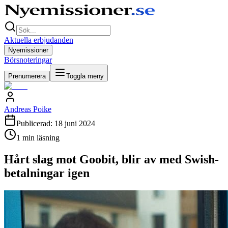
Aktuella erbjudanden
Nyemissioner
Börsnoteringar
Prenumerera
Toggla meny
Andreas Poike
Publicerad:
18 juni 2024
1
min läsning
Hårt slag mot Goobit, blir av med Swish-
betalningar igen