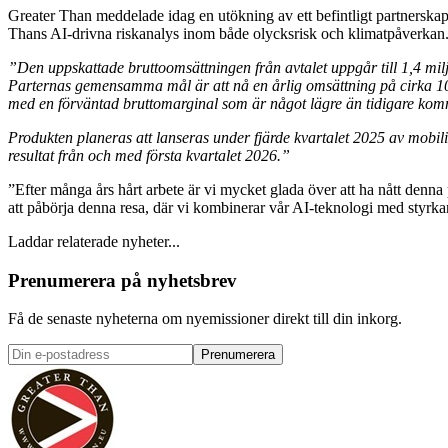
Greater Than meddelade idag en utökning av ett befintligt partnerskap 
Thans AI-drivna riskanalys inom både olycksrisk och klimatpåverkan
”Den uppskattade bruttoomsättningen från avtalet uppgår till 1,4 mil
Parternas gemensamma mål är att nå en årlig omsättning på cirka 100
med en förväntad bruttomarginal som är något lägre än tidigare kom
Produkten planeras att lanseras under fjärde kvartalet 2025 av mobilit
resultat från och med första kvartalet 2026.”
”Efter många års hårt arbete är vi mycket glada över att ha nått denna
att påbörja denna resa, där vi kombinerar vår AI-teknologi med styrka
Laddar relaterade nyheter...
Prenumerera på nyhetsbrev
Få de senaste nyheterna om nyemissioner direkt till din inkorg.
Prenumerera