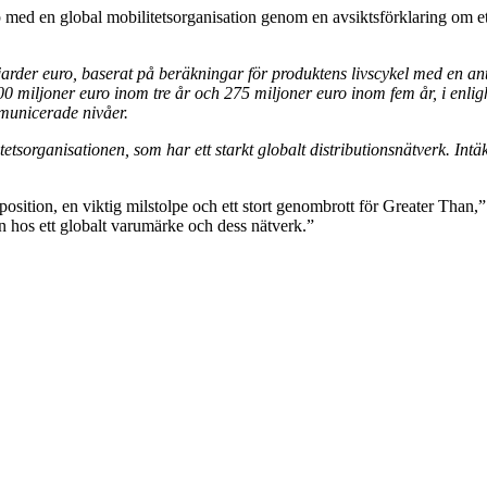
med en global mobilitetsorganisation genom en avsiktsförklaring om ett n
.
jarder euro, baserat på beräkningar för produktens livscykel med en an
 miljoner euro inom tre år och 275 miljoner euro inom fem år, i enli
municerade nivåer.
etsorganisationen, som har ett starkt globalt distributionsnätverk. Int
 position, en viktig milstolpe och ett stort genombrott för Greater Tha
n hos ett globalt varumärke och dess nätverk.”