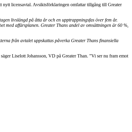
ytt licensavtal. Avsiktsförklaringen omfattar tillgång till Greater
tagen livslängd på åtta år och en upptrappningsfas över fem år.
ghet med affärsplanen. Greater Thans andel av omsättningen är 60 %,
äkterna från avtalet uppskattas påverka Greater Thans finansiella
n,” säger Liselott Johansson, VD på Greater Than. ”Vi ser nu fram emot