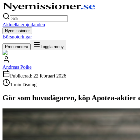
Aktuella erbjudanden
Nyemissioner
Börsnoteringar
Prenumerera
Toggla meny
Andreas Poike
Publicerad:
22 februari 2026
1
min läsning
Gör som huvudägaren, köp Apotea-aktier e