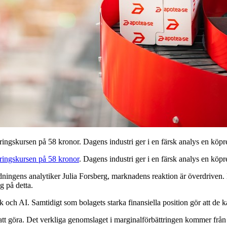
teringskursen på 58 kronor. Dagens industri ger i en färsk analys en kö
ringskursen på 58 kronor
. Dagens industri ger i en färsk analys en kö
tidningens analytiker Julia Forsberg, marknadens reaktion är överdriven. D
g på detta.
ik och AI. Samtidigt som bolagets starka finansiella position gör att de
att göra. Det verkliga genomslaget i marginalförbättringen kommer från