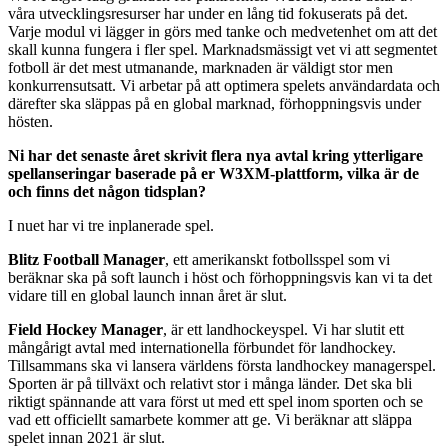
våra utvecklingsresurser har under en lång tid fokuserats på det.
Varje modul vi lägger in görs med tanke och medvetenhet om att det
skall kunna fungera i fler spel. Marknadsmässigt vet vi att segmentet
fotboll är det mest utmanande, marknaden är väldigt stor men
konkurrensutsatt. Vi arbetar på att optimera spelets användardata och
därefter ska släppas på en global marknad, förhoppningsvis under
hösten.
Ni har det senaste året skrivit flera nya avtal kring ytterligare
spellanseringar baserade på er W3XM-plattform, vilka är de
och finns det någon tidsplan?
I nuet har vi tre inplanerade spel.
Blitz Football Manager
, ett amerikanskt fotbollsspel som vi
beräknar ska på soft launch i höst och förhoppningsvis kan vi ta det
vidare till en global launch innan året är slut.
Field Hockey Manager
, är ett landhockeyspel. Vi har slutit ett
mångårigt avtal med internationella förbundet för landhockey.
Tillsammans ska vi lansera världens första landhockey managerspel.
Sporten är på tillväxt och relativt stor i många länder. Det ska bli
riktigt spännande att vara först ut med ett spel inom sporten och se
vad ett officiellt samarbete kommer att ge. Vi beräknar att släppa
spelet innan 2021 är slut.