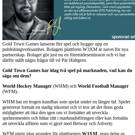
Gold Town Games lanserar fler spel och bygger upp en
publishingverksamhet. Bolagets plattform W3XM är navet för nya
partnerskap. Bolaget gör just nu en företrädesemission och vi har
därför ställt några frågor till vd Pär Hultgren.
Gold Town Games har idag två spel på marknaden, vad kan du
säga om dem?
World Hockey Manager
(WHM) och
World Football Manager
(WFM).
WHM har en trogen kundbas som spelat under en längre tid. Spelet
genererar fortsatt en stadig inkomst och vi tror att det finns goda
möjligheter att öka den igen om vi fortsätter att utveckla
spelmomenten och hittar rätt i marknadsföringen eller kan fortsätta
att utveckla affären som vi gjort med Betway och Adverty.
WFM utgör idag grunden för plattformen
W3XM
, stora delar av