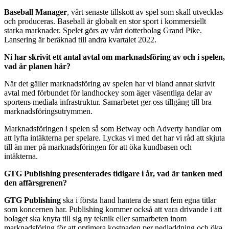
Baseball Manager
, vårt senaste tillskott av spel som skall utvecklas
och produceras. Baseball är globalt en stor sport i kommersiellt
starka marknader. Spelet görs av vårt dotterbolag Grand Pike.
Lansering är beräknad till andra kvartalet 2022.
Ni har skrivit ett antal avtal om marknadsföring av och i spelen,
vad är planen här?
När det gäller marknadsföring av spelen har vi bland annat skrivit
avtal med förbundet för landhockey som äger väsentliga delar av
sportens mediala infrastruktur. Samarbetet ger oss tillgång till bra
marknadsföringsutrymmen.
Marknadsföringen i spelen så som Betway och Adverty handlar om
att lyfta intäkterna per spelare. Lyckas vi med det har vi råd att skjuta
till än mer på marknadsföringen för att öka kundbasen och
intäkterna.
GTG Publishing presenterades tidigare i år, vad är tanken med
den affärsgrenen?
GTG Publishing
ska i första hand hantera de snart fem egna titlar
som koncernen har. Publishing kommer också att vara drivande i att
bolaget ska knyta till sig ny teknik eller samarbeten inom
marknadsföring för att optimera kostnaden per nedladdning och öka