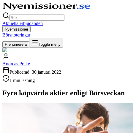
Aktuella erbjudanden
Nyemissioner
Börsnoteringar
Prenumerera
Toggla meny
Andreas Poike
Publicerad:
30 januari 2022
1
min läsning
Fyra köpvärda aktier enligt Börsveckan