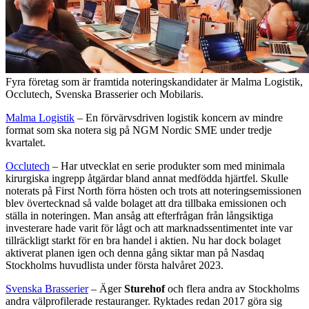
Fyra företag som är framtida noteringskandidater är Malma Logistik,
Occlutech, Svenska Brasserier och Mobilaris.
Malma Logistik
– En förvärvsdriven logistik koncern av mindre
format som ska notera sig på NGM Nordic SME under tredje
kvartalet.
Occlutech
– Har utvecklat en serie produkter som med minimala
kirurgiska ingrepp åtgärdar bland annat medfödda hjärtfel. Skulle
noterats på First North förra hösten och trots att noteringsemissionen
blev övertecknad så valde bolaget att dra tillbaka emissionen och
ställa in noteringen. Man ansåg att efterfrågan från långsiktiga
investerare hade varit för lågt och att marknadssentimentet inte var
tillräckligt starkt för en bra handel i aktien. Nu har dock bolaget
aktiverat planen igen och denna gång siktar man på Nasdaq
Stockholms huvudlista under första halvåret 2023.
Svenska Brasserier
– Äger
Sturehof
och flera andra av Stockholms
andra välprofilerade restauranger. Ryktades redan 2017 göra sig