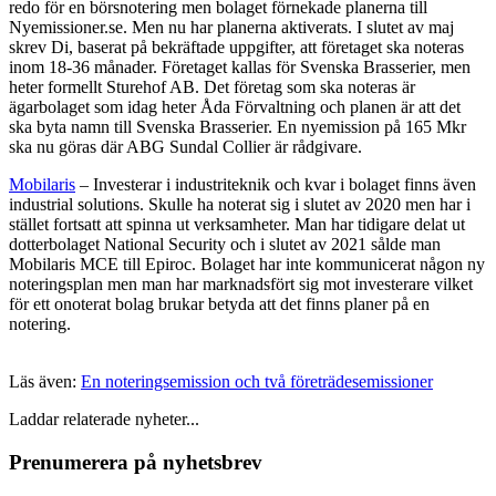
redo för en börsnotering men bolaget förnekade planerna till
Nyemissioner.se. Men nu har planerna aktiverats. I slutet av maj
skrev Di, baserat på bekräftade uppgifter, att företaget ska noteras
inom 18-36 månader. Företaget kallas för Svenska Brasserier, men
heter formellt Sturehof AB. Det företag som ska noteras är
ägarbolaget som idag heter Åda Förvaltning och planen är att det
ska byta namn till Svenska Brasserier. En nyemission på 165 Mkr
ska nu göras där ABG Sundal Collier är rådgivare.
Mobilaris
– Investerar i industriteknik och kvar i bolaget finns även
industrial solutions. Skulle ha noterat sig i slutet av 2020 men har i
stället fortsatt att spinna ut verksamheter. Man har tidigare delat ut
dotterbolaget National Security och i slutet av 2021 sålde man
Mobilaris MCE till Epiroc. Bolaget har inte kommunicerat någon ny
noteringsplan men man har marknadsfört sig mot investerare vilket
för ett onoterat bolag brukar betyda att det finns planer på en
notering.
Läs även:
En noteringsemission och två företrädesemissioner
Laddar relaterade nyheter...
Prenumerera på nyhetsbrev