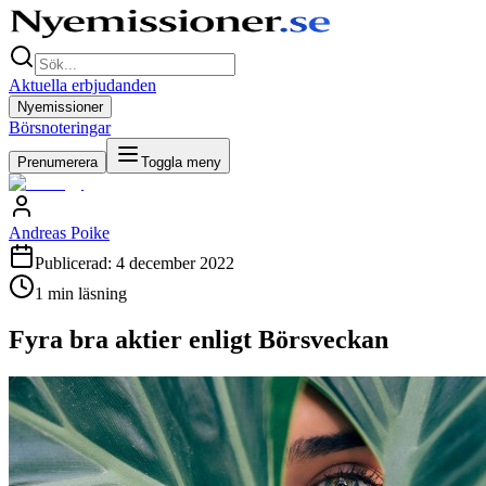
Aktuella erbjudanden
Nyemissioner
Börsnoteringar
Prenumerera
Toggla meny
Andreas Poike
Publicerad:
4 december 2022
1
min läsning
Fyra bra aktier enligt Börsveckan