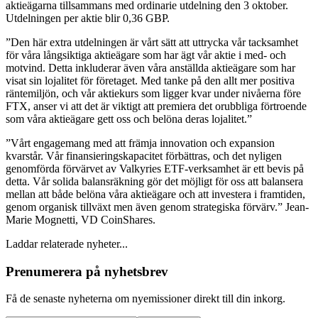
aktieägarna tillsammans med ordinarie utdelning den 3 oktober.
Utdelningen per aktie blir 0,36 GBP.
”Den här extra utdelningen är vårt sätt att uttrycka vår tacksamhet
för våra långsiktiga aktieägare som har ägt vår aktie i med- och
motvind. Detta inkluderar även våra anställda aktieägare som har
visat sin lojalitet för företaget. Med tanke på den allt mer positiva
räntemiljön, och vår aktiekurs som ligger kvar under nivåerna före
FTX, anser vi att det är viktigt att premiera det orubbliga förtroende
som våra aktieägare gett oss och belöna deras lojalitet.”
”Vårt engagemang med att främja innovation och expansion
kvarstår. Vår finansieringskapacitet förbättras, och det nyligen
genomförda förvärvet av Valkyries ETF-verksamhet är ett bevis på
detta. Vår solida balansräkning gör det möjligt för oss att balansera
mellan att både belöna våra aktieägare och att investera i framtiden,
genom organisk tillväxt men även genom strategiska förvärv.” Jean-
Marie Mognetti, VD CoinShares.
Laddar relaterade nyheter...
Prenumerera på nyhetsbrev
Få de senaste nyheterna om nyemissioner direkt till din inkorg.