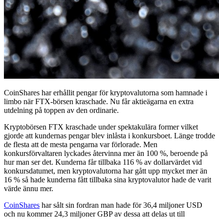
CoinShares har erhållit pengar för kryptovalutorna som hamnade i
limbo när FTX-börsen kraschade. Nu får aktieägarna en extra
utdelning på toppen av den ordinarie.
Kryptobörsen FTX kraschade under spektakulära former vilket
gjorde att kundernas pengar blev inlåsta i konkursboet. Länge trodde
de flesta att de mesta pengarna var förlorade. Men
konkursförvaltaren lyckades återvinna mer än 100 %, beroende på
hur man ser det. Kunderna får tillbaka 116 % av dollarvärdet vid
konkursdatumet, men kryptovalutorna har gått upp mycket mer än
16 % så hade kunderna fått tillbaka sina kryptovalutor hade de varit
värde ännu mer.
CoinShares
har sålt sin fordran man hade för 36,4 miljoner USD
och nu kommer 24,3 miljoner GBP av dessa att delas ut till