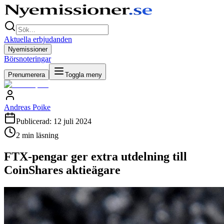
Aktuella erbjudanden
Nyemissioner
Börsnoteringar
Prenumerera
Toggla meny
Andreas Poike
Publicerad:
12 juli 2024
2
min läsning
FTX-pengar ger extra utdelning till
CoinShares aktieägare