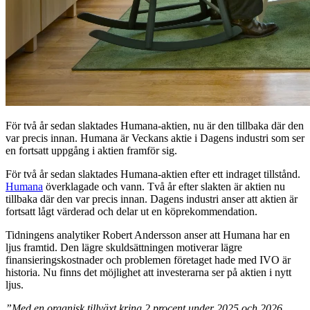
För två år sedan slaktades Humana-aktien, nu är den tillbaka där den
var precis innan. Humana är Veckans aktie i Dagens industri som ser
en fortsatt uppgång i aktien framför sig.
För två år sedan slaktades Humana-aktien efter ett indraget tillstånd.
Humana
överklagade och vann. Två år efter slakten är aktien nu
tillbaka där den var precis innan. Dagens industri anser att aktien är
fortsatt lågt värderad och delar ut en köprekommendation.
Tidningens analytiker Robert Andersson anser att Humana har en
ljus framtid. Den lägre skuldsättningen motiverar lägre
finansieringskostnader och problemen företaget hade med IVO är
historia. Nu finns det möjlighet att investerarna ser på aktien i nytt
ljus.
”Med en organisk tillväxt kring 2 procent under 2025 och 2026