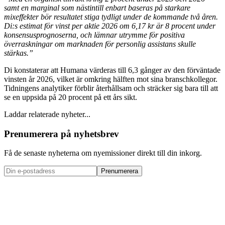
samt en marginal som nästintill enbart baseras på starkare
mixeffekter bör resultatet stiga tydligt under de kommande två åren.
Di:s estimat för vinst per aktie 2026 om 6,17 kr är 8 procent under
konsensusprognoserna, och lämnar utrymme för positiva
överraskningar om marknaden för personlig assistans skulle
stärkas.”
Di konstaterar att Humana värderas till 6,3 gånger av den förväntade
vinsten år 2026, vilket är omkring hälften mot sina branschkollegor.
Tidningens analytiker förblir återhållsam och sträcker sig bara till att
se en uppsida på 20 procent på ett års sikt.
Laddar relaterade nyheter...
Prenumerera på nyhetsbrev
Få de senaste nyheterna om nyemissioner direkt till din inkorg.
Prenumerera