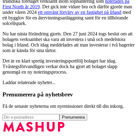
Irländska företaget verksamt inom sophantering som
noterades på
First North år 2019
. Det gick inte vidare bra och därför gjorde man
under våren 2024
ett omvänt förvärv av en fastighet på Irland
med
ett bygglov för en återvinningsanläggning samt för en tillhörande
solcellspark.
Nu har nästa förändring gjorts. Den 27 juni 2024 togs beslut om att
bolagets verksamhet ska vara att investera i små och medelstora
bolag i Irland. Och idag meddelades att man investerar i två bagerier
som är kända för sina tårtor.
Det är en klart spretig investeringsportfölj bolaget har idag.
Tvåstegsförvandligen verkar dock ha gjort att bolaget slapp
genomgå en ny noteringsprocess.
Laddar relaterade nyheter...
Prenumerera på nyhetsbrev
Få de senaste nyheterna om nyemissioner direkt till din inkorg.
Prenumerera