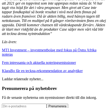
att 2021 ger en toppvinst som inte upprepas redan nästa år. Vi har
tagit viss höjd för det i våra prognoser. Men givet att Case inte
tappar fondkapital så borde resultat i nivå med årets finnas på
radarn även framöver. Då är aktien billig, med hänsyn tagen till
nettokassan. Till en multipel på 8 gånger rörelsevinsten finns en okej
uppsida. Därtill kommer chansen till värdeskapande förvärv. Aktien
är klart mer riskfylld än de produkter Case säljer men vårt råd blir
att teckna denna nyintroduktion”
Läs även:
MTI Investment – investmentbolag med fokus på Östra Afrika
noteras
Fem intressanta och aktuella noteringsemissioner
KlaraBo får en teckna-rekommendation av analytiker
Laddar relaterade nyheter...
Prenumerera på nyhetsbrev
Få de senaste nyheterna om nyemissioner direkt till din inkorg.
Prenumerera