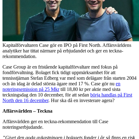
Kapitalförvaltaren Case gör en IPO på First North. Affärsvärldens
analytiker har tittat närmare på erbjudandet och ger en teckna-
rekommendation.
Case Group är en fristående kapitalförvaltare med fokus på
fondförvaltning. Bolaget fick tidigt uppmärksamhet för att
tennisstjärnan Stefan Edberg var med som delägare från starten 2004
och än idag är delad största ägare med 17 %. Case gör nu
en
noteringsemission på 25 Mkr
till 18,80 kr per aktie med sista
teckningsdag den 10 december, för att sedan
börja handlas på First
North den 16 december
. Hur ska då en investerare agera?
Affärsvärlden – Teckna
Affärsvärlden ger en teckna-rekommendation till Case
noteringserbjudande.
”Givet den goda avkastningen i bolagets fonder i år så finns en risk