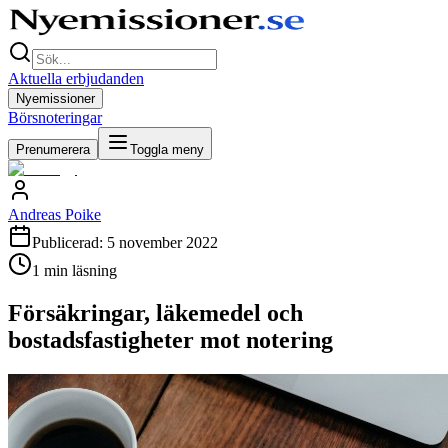
Aktuella erbjudanden
Nyemissioner
Börsnoteringar
Prenumerera
Toggla meny
Andreas Poike
Publicerad:
5 november 2022
1
min läsning
Försäkringar, läkemedel och
bostadsfastigheter mot notering