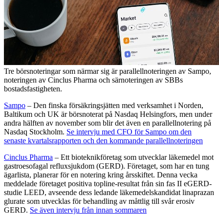
Tre börsnoteringar som närmar sig är parallellnoteringen av Sampo,
noteringen av Cinclus Pharma och särnoteringen av SBBs
bostadsfastigheten.
Sampo
– Den finska försäkringsjätten med verksamhet i Norden,
Baltikum och UK är börsnoterat på Nasdaq Helsingfors, men under
andra hälften av november som blir det även en parallellnotering på
Nasdaq Stockholm.
Se intervju med CFO för Sampo om den
senaste kvartalsrapporten och den kommande parallellnoteringen
Cinclus Pharma
– Ett bioteknikföretag som utvecklar läkemedel mot
gastroesofagal refluxsjukdom (GERD). Företaget, som har en tung
ägarlista, planerar för en notering kring årsskiftet. Denna vecka
meddelade företaget positiva topline-resultat från sin fas II eGERD-
studie LEED, avseende dess ledande läkemedelskandidat linaprazan
glurate som utvecklas för behandling av måttlig till svår erosiv
GERD.
Se även intervju från innan sommaren