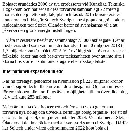
Bolaget grundades 2006 av två professorer vid Kungliga Tekniska
Högskolan och har sedan dess förvärvat sammanlagt 22 företag
inom solenergi, elteknik, tak, plåt och fasad. 2015 börsnoterades
koncernen och idag är Soltech Sveriges mest populära gröna aktie.
Anledningen tror Stefan Ölander beror på svenskarnas vilja att
påverka den gröna energiomställningen.
– Våra investerare består av sammanlagt 73 000 aktieägare. Det är
med deras stöd som våra intäkter har ökat från 50 miljoner 2018 till
1,7 miljarder som är målet 2022. Vi är väldigt stolta över att vi är en
folkaktie, säger han och beskriver tacksamheten över att inte sitta i
klorna hos större institutionella ägare eller riskkapitalister.
Internationell expansion inledd
När nu företaget genomför en nyemission på 228 miljoner kronor
vänder sig Soltech till de nuvarande aktieägarna. Och om intresset
för emissionen blir stort finns även möjligheten till en övertilldelning
på ytterligare 253 miljoner.
Målet är att utveckla koncernen och fortsätta växa genom att
förvärva nya bolag och utveckla befintliga bolag organisk, för att nå
en omsättning på 4,7 miljarder i intäkter 2024. Men då menar Stefan
Ölander att det inte räcker med att vara verksamma i Sverige. Därför
har Soltech under våren och sommaren 2022 köpt bolag i