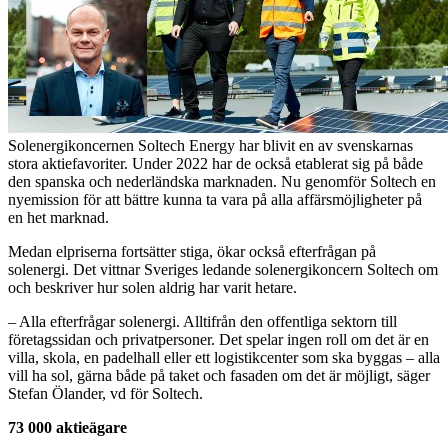
Solenergikoncernen Soltech Energy har blivit en av svenskarnas
stora aktiefavoriter. Under 2022 har de också etablerat sig på både
den spanska och nederländska marknaden. Nu genomför Soltech en
nyemission för att bättre kunna ta vara på alla affärsmöjligheter på
en het marknad.
Medan elpriserna fortsätter stiga, ökar också efterfrågan på
solenergi. Det vittnar Sveriges ledande solenergikoncern Soltech om
och beskriver hur solen aldrig har varit hetare.
– Alla efterfrågar solenergi. Alltifrån den offentliga sektorn till
företagssidan och privatpersoner. Det spelar ingen roll om det är en
villa, skola, en padelhall eller ett logistikcenter som ska byggas – alla
vill ha sol, gärna både på taket och fasaden om det är möjligt, säger
Stefan Ölander, vd för Soltech.
73 000 aktieägare