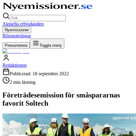
Aktuella erbjudanden
Nyemissioner
Börsnoteringar
Prenumerera
Toggla meny
Redaktionen
Publicerad:
18 september 2022
2
min läsning
Företrädesemission för småspararnas
favorit Soltech