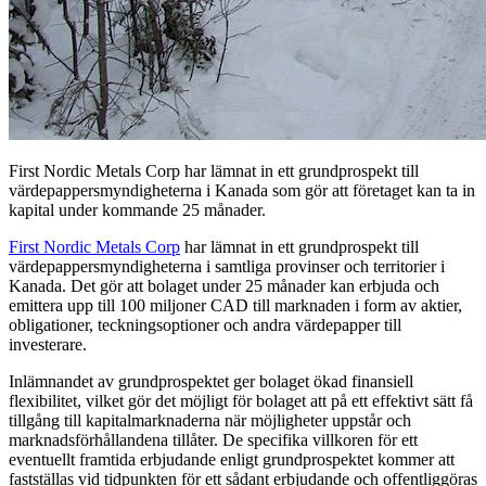
First Nordic Metals Corp har lämnat in ett grundprospekt till
värdepappersmyndigheterna i Kanada som gör att företaget kan ta in
kapital under kommande 25 månader.
First Nordic Metals Corp
har lämnat in ett grundprospekt till
värdepappersmyndigheterna i samtliga provinser och territorier i
Kanada. Det gör att bolaget under 25 månader kan erbjuda och
emittera upp till 100 miljoner CAD till marknaden i form av aktier,
obligationer, teckningsoptioner och andra värdepapper till
investerare.
Inlämnandet av grundprospektet ger bolaget ökad finansiell
flexibilitet, vilket gör det möjligt för bolaget att på ett effektivt sätt få
tillgång till kapitalmarknaderna när möjligheter uppstår och
marknadsförhållandena tillåter. De specifika villkoren för ett
eventuellt framtida erbjudande enligt grundprospektet kommer att
fastställas vid tidpunkten för ett sådant erbjudande och offentliggöras