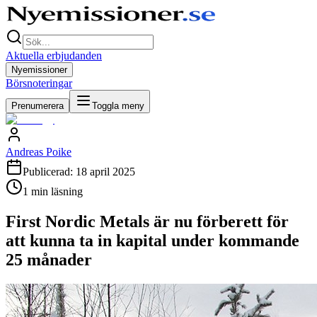
Aktuella erbjudanden
Nyemissioner
Börsnoteringar
Prenumerera
Toggla meny
Andreas Poike
Publicerad:
18 april 2025
1
min läsning
First Nordic Metals är nu förberett för
att kunna ta in kapital under kommande
25 månader