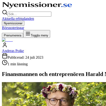
Aktuella erbjudanden
Nyemissioner
Börsnoteringar
Prenumerera
Toggla meny
Andreas Poike
Publicerad:
24 juli 2023
1
min läsning
Finansmannen och entreprenören Harald