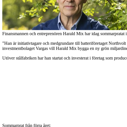
Finansmannen och entreprenören Harald Mix har idag sommarpratat i P1
”Han är initiativtagare och medgrundare till batteriföretaget Northvol
investmentbolaget Vargas vill Harald Mix bygga en ny grön miljardind
Utöver stålfabriken har han startat och investerat i företag som produc
Sommarprat från förra året: