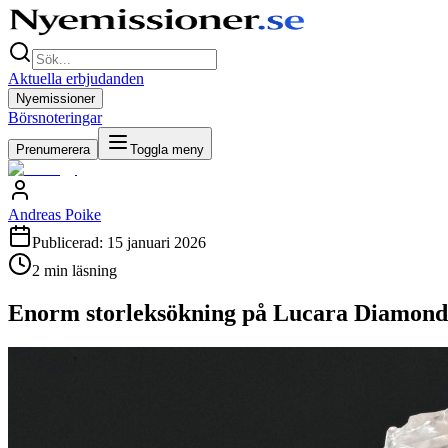
Aktuella erbjudanden
Nyemissioner
Börsnoteringar
Prenumerera
Toggla meny
Andreas Poike
Publicerad:
15 januari 2026
2
min läsning
Enorm storleksökning på Lucara Diamonds