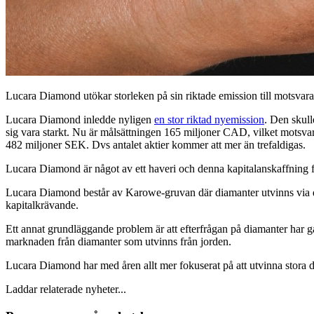
Lucara Diamond utökar storleken på sin riktade emission till motsvara
Lucara Diamond inledde nyligen
en stor riktad nyemission
. Den skull
sig vara starkt. Nu är målsättningen 165 miljoner CAD, vilket motsva
482 miljoner SEK. Dvs antalet aktier kommer att mer än trefaldigas.
Lucara Diamond är något av ett haveri och denna kapitalanskaffning få
Lucara Diamond består av Karowe-gruvan där diamanter utvinns via da
kapitalkrävande.
Ett annat grundläggande problem är att efterfrågan på diamanter har gått
marknaden från diamanter som utvinns från jorden.
Lucara Diamond har med åren allt mer fokuserat på att utvinna stora di
Laddar relaterade nyheter...