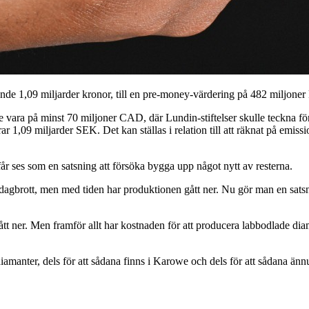
nde 1,09 miljarder kronor, till en pre-money-värdering på 482 miljoner 
e vara på minst 70 miljoner CAD, där Lundin-stiftelser skulle teckna fö
rar 1,09 miljarder SEK. Det kan ställas i relation till att räknat på e
r ses som en satsning att försöka bygga upp något nytt av resterna.
gbrott, men med tiden har produktionen gått ner. Nu gör man en satsn
 ner. Men framför allt har kostnaden för att producera labbodlade diamant
amanter, dels för att sådana finns i Karowe och dels för att sådana ännu