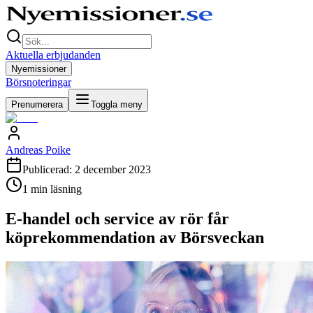
Aktuella erbjudanden
Nyemissioner
Börsnoteringar
Prenumerera
Toggla meny
Andreas Poike
Publicerad:
2 december 2023
1
min läsning
E-handel och service av rör får
köprekommendation av Börsveckan