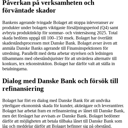
Påverkan på verksamheten och
förväntade skador
Bankens agerande tvingade Bolaget att stoppa inleveranser av
produkter under bolagets viktigaste försäljningsperiod (Q4) samt
avbryta produktinköp för sommar- och vintersäsong 2025. Total
skada bedöms uppgå till 100–150 msek. Bolaget har överlåtit
skadeståndsprocessen mot Danske Bank. Bolaget avser även att
anmäla Danske Banks agerande till Finansinspektionen för
utredning. Parallellt med detta arbetar styrelsen och ledningen
tillsammans med obeståndsjurister för att utvärdera alternativ till
konkurs, tex rekonstruktion. Bolaget har därför valt att ställa in
betalningarna.
Dialog med Danske Bank och försök till
refinansiering
Bolaget har fört en dialog med Danske Bank för att undvika
ytterligare ekonomisk skada för kunder, aktieägare och leverantörer.
Bolaget har arbetat fram en refinansiering av lånet till Danske Bank,
men det förslaget har avvisats av Danske Bank. Bolaget bedömer
därför att möjligheten att betala tillbaka lånet till Danske Bank som
låg och meddelar därför att Bolaget befinner sig på obestånd.