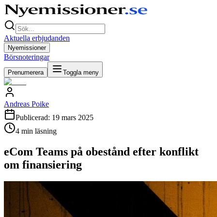
Aktuella erbjudanden
Nyemissioner
Börsnoteringar
Prenumerera
Toggla meny
Andreas Poike
Publicerad:
19 mars 2025
4
min läsning
eCom Teams på obestånd efter konflikt
om finansiering