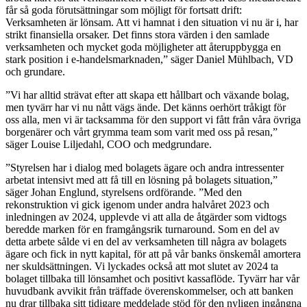
får så goda förutsättningar som möjligt för fortsatt drift:
Verksamheten är lönsam. Att vi hamnat i den situation vi nu är i, har
strikt finansiella orsaker. Det finns stora värden i den samlade
verksamheten och mycket goda möjligheter att återuppbygga en
stark position i e-handelsmarknaden,” säger Daniel Mühlbach, VD
och grundare.
”Vi har alltid strävat efter att skapa ett hållbart och växande bolag,
men tyvärr har vi nu nått vägs ände. Det känns oerhört tråkigt för
oss alla, men vi är tacksamma för den support vi fått från våra övriga
borgenärer och vårt grymma team som varit med oss på resan,”
säger Louise Liljedahl, COO och medgrundare.
”Styrelsen har i dialog med bolagets ägare och andra intressenter
arbetat intensivt med att få till en lösning på bolagets situation,”
säger Johan Englund, styrelsens ordförande. ”Med den
rekonstruktion vi gick igenom under andra halvåret 2023 och
inledningen av 2024, upplevde vi att alla de åtgärder som vidtogs
beredde marken för en framgångsrik turnaround. Som en del av
detta arbete sålde vi en del av verksamheten till några av bolagets
ägare och fick in nytt kapital, för att på vår banks önskemål amortera
ner skuldsättningen. Vi lyckades också att mot slutet av 2024 ta
bolaget tillbaka till lönsamhet och positivt kassaflöde. Tyvärr har vår
huvudbank avvikit från träffade överenskommelser, och att banken
nu drar tillbaka sitt tidigare meddelade stöd för den nyligen ingångna