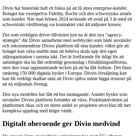
Divio har historiskt haft ett fokus på att få stora enterprise-kunder.
Bolaget har exempelvis Fidelity, Roche och den schweiziska armén
som kunder. När man hösten 2024 tecknade ett avtal på 3 år med ett
schweiziskt vårdföretag var kontraktet värt 44 miljoner kronor.
Det som verkligen driver tillväxten just nu är den nya ”agency-
strategin” där Divio samarbetar med webbyråer som både använder
och rekommenderar Divios plattform till sina kunder, vilket gör att
bolaget kan växa snabbt utan att behöva skala upp den egen
säljorganisation i samma takt. Det är fortfarande för tidigt för att
satsningen ska ha fått ordentligt genomslag i försäljningssiffrorna,
men den visar uppmuntrande tecken på att ha fått fotfäste. Det finns
omkring 150 000 digitala byråer i Europa. Divios försäljning kan
kan bli verkligt skalbar utan att Divio själva måste lägga resurser på
att nå miljontals företag.
Den nya modellen har fått ett bra mottagande. Antalet byråer som
använder Divios plattform fortsätter att växa. Projektaktiviteten på
plattformen ökar, och en större andel av projekten utvecklas till mer
komplexa uppdrag med högre värde.
Digitalt oberoende ger Divio medvind