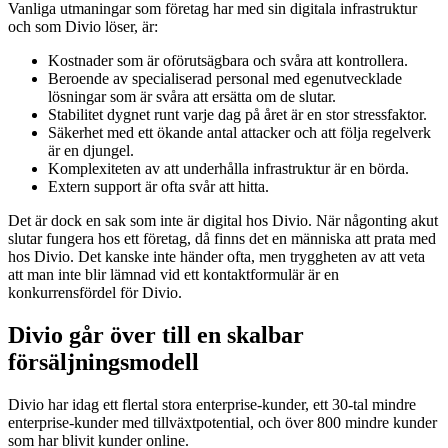
Vanliga utmaningar som företag har med sin digitala infrastruktur
och som Divio löser, är:
Kostnader som är oförutsägbara och svåra att kontrollera.
Beroende av specialiserad personal med egenutvecklade
lösningar som är svåra att ersätta om de slutar.
Stabilitet dygnet runt varje dag på året är en stor stressfaktor.
Säkerhet med ett ökande antal attacker och att följa regelverk
är en djungel.
Komplexiteten av att underhålla infrastruktur är en börda.
Extern support är ofta svår att hitta.
Det är dock en sak som inte är digital hos Divio. När någonting akut
slutar fungera hos ett företag, då finns det en människa att prata med
hos Divio. Det kanske inte händer ofta, men tryggheten av att veta
att man inte blir lämnad vid ett kontaktformulär är en
konkurrensfördel för Divio.
Divio går över till en skalbar
försäljningsmodell
Divio har idag ett flertal stora enterprise-kunder, ett 30-tal mindre
enterprise-kunder med tillväxtpotential, och över 800 mindre kunder
som har blivit kunder online.