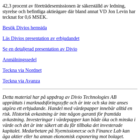
42,3 procent av företrädesemissionen är säkerställd av ledning,
styrelse och befintliga aktieägare där bland annat VD Jon Levin har
tecknat for 0,6 MSEK.
Besök Divios hemsida
Läs Divios presentation av erbjudandet
Se en detaljerad presentation av Divio
Anmälningssedel
Teckna via Nordnet
Teckna via Avanza
Detta material har på uppdrag av Divio Technologies AB
upprättats i marknadsföringssyfte och är inte och ska inte anses
utgöra ett erbjudande. Handel med värdepapper innebär alltid en
risk. Historisk avkastning är inte någon garanti för framtida
avkastning. Investeringar i värdepapper kan både öka och minska i
värde och det är inte säkert att du får tillbaka det investerade
kapitalet. Medarbetare på Nyemissioner.se och Finance Lab kan
äga aktier eller ha annan ekonomisk exponering mot bolaget.