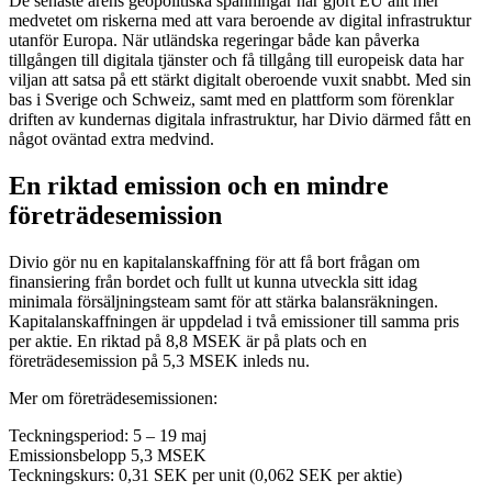
De senaste årens geopolitiska spänningar har gjort EU allt mer
medvetet om riskerna med att vara beroende av digital infrastruktur
utanför Europa. När utländska regeringar både kan påverka
tillgången till digitala tjänster och få tillgång till europeisk data har
viljan att satsa på ett stärkt digitalt oberoende vuxit snabbt. Med sin
bas i Sverige och Schweiz, samt med en plattform som förenklar
driften av kundernas digitala infrastruktur, har Divio därmed fått en
något oväntad extra medvind.
En riktad emission och en mindre
företrädesemission
Divio gör nu en kapitalanskaffning för att få bort frågan om
finansiering från bordet och fullt ut kunna utveckla sitt idag
minimala försäljningsteam samt för att stärka balansräkningen.
Kapitalanskaffningen är uppdelad i två emissioner till samma pris
per aktie. En riktad på 8,8 MSEK är på plats och en
företrädesemission på 5,3 MSEK inleds nu.
Mer om företrädesemissionen:
Teckningsperiod: 5 – 19 maj
Emissionsbelopp 5,3 MSEK
Teckningskurs: 0,31 SEK per unit (0,062 SEK per aktie)