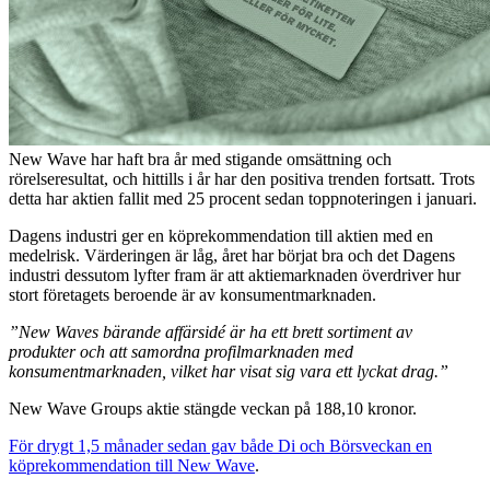
New Wave har haft bra år med stigande omsättning och
rörelseresultat, och hittills i år har den positiva trenden fortsatt. Trots
detta har aktien fallit med 25 procent sedan toppnoteringen i januari.
Dagens industri ger en köprekommendation till aktien med en
medelrisk. Värderingen är låg, året har börjat bra och det Dagens
industri dessutom lyfter fram är att aktiemarknaden överdriver hur
stort företagets beroende är av konsumentmarknaden.
”New Waves bärande affärsidé är ha ett brett sortiment av
produkter och att samordna profilmarknaden med
konsumentmarknaden, vilket har visat sig vara ett lyckat drag.”
New Wave Groups aktie stängde veckan på 188,10 kronor.
För drygt 1,5 månader sedan gav både Di och Börsveckan en
köprekommendation till New Wave
.