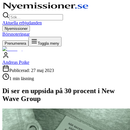
Aktuella erbjudanden
Nyemissioner
Börsnoteringar
Prenumerera
Toggla meny
Andreas Poike
Publicerad:
27 maj 2023
1
min läsning
Di ser en uppsida på 30 procent i New
Wave Group