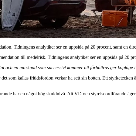
on. Tidningens analytiker ser en uppsida på 20 procent, samt en direkt
ndation till medelrisk. Tidningens analytiker ser en uppsida på 20 proce
sultat och en marknad som successivt kommer att förbättras ger köpläge 
et som kallas fritidsfordon verkar ha sett sin botten. Ett styrketecken
farande har en något hög skuldnivå. Att VD och styrelseordförande äger o