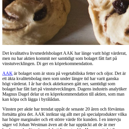
Det kvalitativa livsmedelsbolaget AAK har länge varit högt värderat,
men nu har aktien kommit ner samtidigt som bolaget fått fart på
vinstutvecklingen. Di ger en köprekommendation.
AAK
är bolaget som är stora på vegetabiliska fetter och oljor. Det är
ett äkta kvalitetsbolag men som under längre tid har varit ganska
högt värderat. I år har dock aktiekursen gått ner, samtidigt som
bolaget har fått fart på vinstutvecklingen. Dagens industris analytiker
Magnus Dagel delar ut en köprekommendation till aktien, som man
kan köpa och lägga i byrålådan.
Vinsten per aktie har trendat uppåt de senaste 20 åren och förväntas
fortsätta göra det. AAK inriktar sig allt mer på specialprodukter vilka
har högre marginaler och ett större värde för kunden. I en intervju
säger vd Johan Westman även att de har upptäckt att de är mer