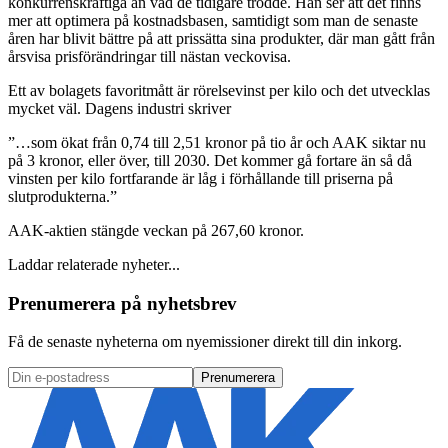
konkurrenskraftiga än vad de tidigare trodde. Han ser att det finns
mer att optimera på kostnadsbasen, samtidigt som man de senaste
åren har blivit bättre på att prissätta sina produkter, där man gått från
årsvisa prisförändringar till nästan veckovisa.
Ett av bolagets favoritmått är rörelsevinst per kilo och det utvecklas
mycket väl. Dagens industri skriver
”…som ökat från 0,74 till 2,51 kronor på tio år och AAK siktar nu
på 3 kronor, eller över, till 2030. Det kommer gå fortare än så då
vinsten per kilo fortfarande är låg i förhållande till priserna på
slutprodukterna.”
AAK-aktien stängde veckan på 267,60 kronor.
Laddar relaterade nyheter...
Prenumerera på nyhetsbrev
Få de senaste nyheterna om nyemissioner direkt till din inkorg.
Prenumerera