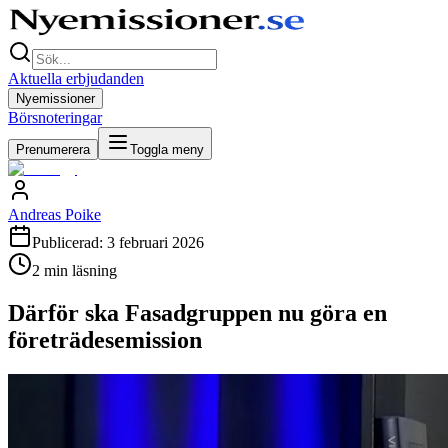
Aktuella erbjudanden
Nyemissioner
Börsnoteringar
Prenumerera
Toggla meny
Andreas Poike
Publicerad:
3 februari 2026
2
min läsning
Därför ska Fasadgruppen nu göra en
företrädesemission