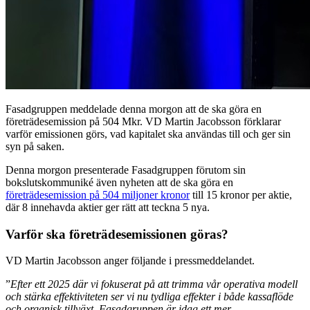
Fasadgruppen meddelade denna morgon att de ska göra en
företrädesemission på 504 Mkr. VD Martin Jacobsson förklarar
varför emissionen görs, vad kapitalet ska användas till och ger sin
syn på saken.
Denna morgon presenterade Fasadgruppen förutom sin
bokslutskommuniké även nyheten att de ska göra en
företrädesemission på 504 miljoner kronor
till 15 kronor per aktie,
där 8 innehavda aktier ger rätt att teckna 5 nya.
Varför ska företrädesemissionen göras?
VD Martin Jacobsson anger följande i pressmeddelandet.
”
Efter ett 2025 där vi fokuserat på att trimma vår operativa modell
och stärka effektiviteten ser vi nu tydliga effekter i både kassaflöde
och organisk tillväxt. Fasadgruppen är idag ett mer