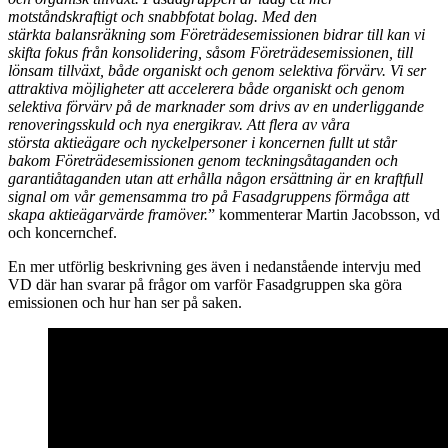
motståndskraftigt och snabbfotat bolag. Med den
stärkta balansräkning som Företrädesemissionen bidrar till kan vi
skifta fokus från konsolidering, såsom Företrädesemissionen, till
lönsam tillväxt, både organiskt och genom selektiva förvärv. Vi ser
attraktiva möjligheter att accelerera både organiskt och genom
selektiva förvärv på de marknader som drivs av en underliggande
renoveringsskuld och nya energikrav. Att flera av våra
största aktieägare och nyckelpersoner i koncernen fullt ut står
bakom Företrädesemissionen genom teckningsåtaganden och
garantiåtaganden utan att erhålla någon ersättning är en kraftfull
signal om vår gemensamma tro på Fasadgruppens förmåga att
skapa aktieägarvärde framöver.
” kommenterar Martin Jacobsson, vd
och koncernchef.
En mer utförlig beskrivning ges även i nedanstående intervju med
VD där han svarar på frågor om varför Fasadgruppen ska göra
emissionen och hur han ser på saken.